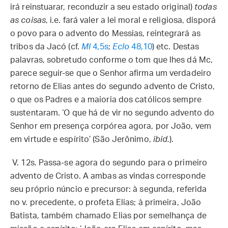
irá reinstuarar, reconduzir a seu estado original)
todas
as coisas
, i.e. fará valer a lei moral e religiosa, disporá
o povo para o advento do Messias, reintegrará as
tribos da Jacó (cf.
Ml
4,5s
;
Eclo
48,10
) etc. Destas
palavras, sobretudo conforme o tom que lhes dá Mc,
parece seguir-se que o Senhor afirma um verdadeiro
retorno de Elias antes do segundo advento de Cristo,
o que os Padres e a maioria dos católicos sempre
sustentaram. ‘O que há de vir no segundo advento do
Senhor em presença corpórea agora, por João, vem
em virtude e espírito’ (São Jerônimo,
ibid.
).
V. 12s. Passa-se agora do segundo para o primeiro
advento de Cristo. A ambas as vindas corresponde
seu próprio núncio e precursor: à segunda, referida
no v. precedente, o profeta Elias; à primeira, João
Batista, também chamado Elias por semelhança de