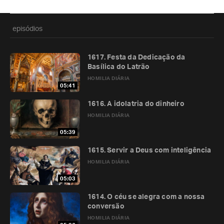
episódios
1617. Festa da Dedicação da
Basílica do Latrão
HOMILIA DIÁRIA
05:41
1616. A idolatria do dinheiro
HOMILIA DIÁRIA
05:39
1615. Servir a Deus com inteligência
HOMILIA DIÁRIA
05:03
1614. O céu se alegra com a nossa
conversão
HOMILIA DIÁRIA