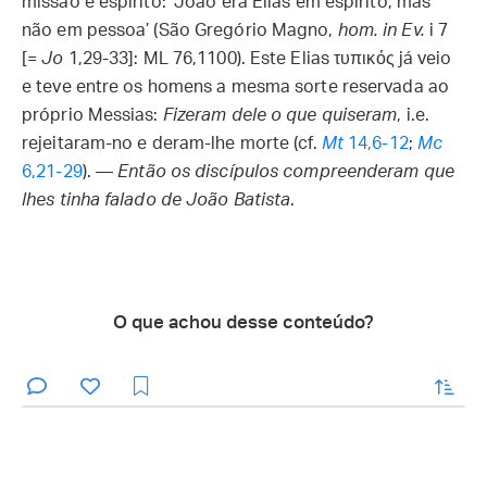
missão e espírito: ‘João era Elias em espírito, mas
não em pessoa’ (São Gregório Magno,
hom. in Ev.
i 7
[=
Jo
1,29-33]: ML 76,1100). Este Elias τυπικός já veio
e teve entre os homens a mesma sorte reservada ao
próprio Messias:
Fizeram dele o que quiseram
, i.e.
rejeitaram-no e deram-lhe morte (cf.
Mt
14,6-12
;
Mc
6,21-29
). —
Então os discípulos compreenderam que
lhes tinha falado de João Batista
.
O que achou desse conteúdo?
enviar