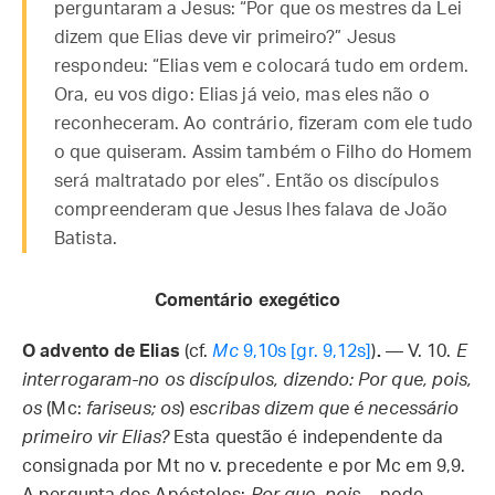
perguntaram a Jesus: “Por que os mestres da Lei
dizem que Elias deve vir primeiro?” Jesus
respondeu: “Elias vem e colocará tudo em ordem.
Ora, eu vos digo: Elias já veio, mas eles não o
reconheceram. Ao contrário, fizeram com ele tudo
o que quiseram. Assim também o Filho do Homem
será maltratado por eles”. Então os discípulos
compreenderam que Jesus lhes falava de João
Batista.
Comentário exegético
O advento de Elias
(cf.
Mc
9,10s [gr. 9,12s]
)
.
— V. 10.
E
interrogaram-no os discípulos, dizendo: Por que, pois,
os
(Mc:
fariseus; os
)
escribas dizem que é necessário
primeiro vir Elias?
Esta questão é independente da
consignada por Mt no v. precedente e por Mc em 9,9.