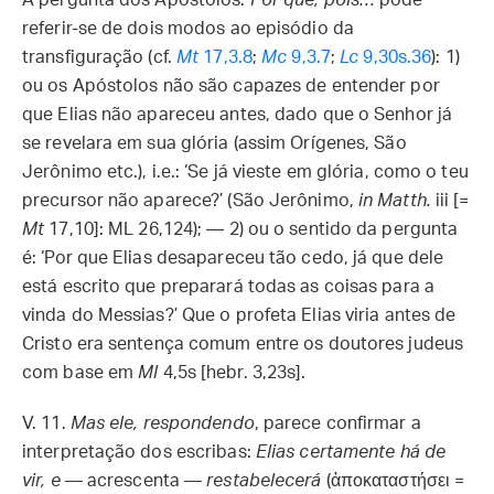
A pergunta dos Apóstolos:
Por que, pois…
pode
referir-se de dois modos ao episódio da
transfiguração (cf.
Mt
17,3.8
;
Mc
9,3.7
;
Lc
9,30s.36
): 1)
ou os Apóstolos não são capazes de entender por
que Elias não apareceu antes, dado que o Senhor já
se revelara em sua glória (assim Orígenes, São
Jerônimo etc.), i.e.: ‘Se já vieste em glória, como o teu
precursor não aparece?’ (São Jerônimo,
in Matth.
iii [=
Mt
17,10]: ML 26,124); — 2) ou o sentido da pergunta
é: ‘Por que Elias desapareceu tão cedo, já que dele
está escrito que preparará todas as coisas para a
vinda do Messias?’ Que o profeta Elias viria antes de
Cristo era sentença comum entre os doutores judeus
com base em
Ml
4,5s [hebr. 3,23s].
V. 11.
Mas ele, respondendo
, parece confirmar a
interpretação dos escribas:
Elias certamente há de
vir, e
— acrescenta —
restabelecerá
(ἀποκαταστήσει =