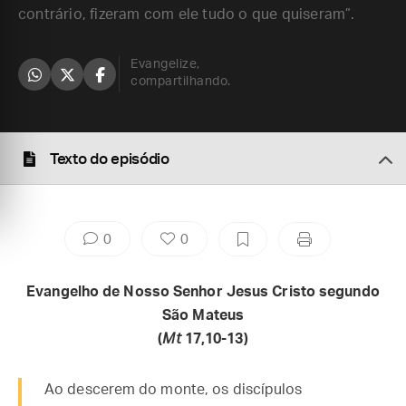
contrário, fizeram com ele tudo o que quiseram”.
Evangelize,
compartilhando.
Texto do episódio
0
0
Evangelho de Nosso Senhor Jesus Cristo segundo
São Mateus
(
Mt
17,10-13)
Ao descerem do monte, os discípulos