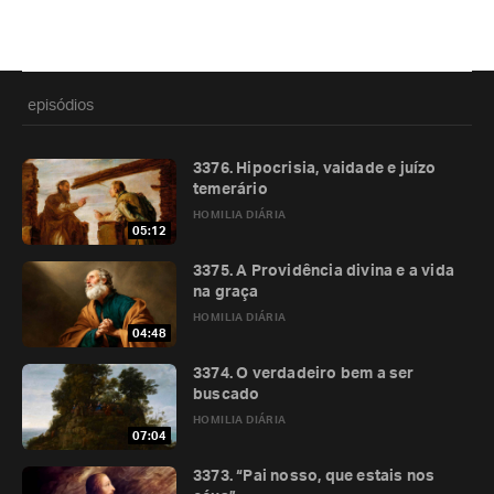
episódios
3376. Hipocrisia, vaidade e juízo
temerário
HOMILIA DIÁRIA
05:12
3375. A Providência divina e a vida
na graça
HOMILIA DIÁRIA
04:48
3374. O verdadeiro bem a ser
buscado
HOMILIA DIÁRIA
07:04
3373. “Pai nosso, que estais nos