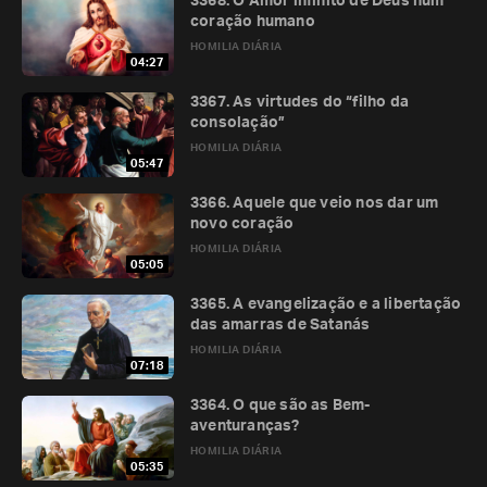
3368. O Amor infinito de Deus num
coração humano
HOMILIA DIÁRIA
04:27
3367. As virtudes do “filho da
consolação”
HOMILIA DIÁRIA
05:47
3366. Aquele que veio nos dar um
novo coração
HOMILIA DIÁRIA
05:05
3365. A evangelização e a libertação
das amarras de Satanás
HOMILIA DIÁRIA
07:18
3364. O que são as Bem-
aventuranças?
HOMILIA DIÁRIA
05:35