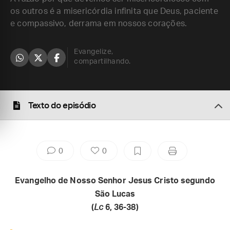
os outros é a misericórdia infinita que Deus, paciente
e compassivo, derrama em nossos corações.
Evangelize,
compartilhando.
Texto do episódio
0
0
Evangelho de Nosso Senhor Jesus Cristo segundo
São Lucas
(
Lc
6, 36-38)