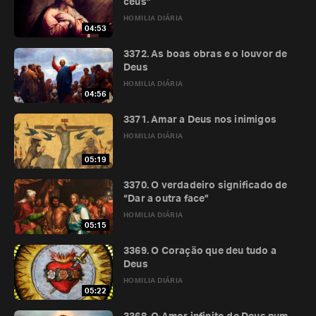
céus”
HOMILIA DIÁRIA
04:53
3372. As boas obras e o louvor de
Deus
HOMILIA DIÁRIA
04:56
3371. Amar a Deus nos inimigos
HOMILIA DIÁRIA
05:19
3370. O verdadeiro significado de
“Dar a outra face”
HOMILIA DIÁRIA
05:15
3369. O Coração que deu tudo a
Deus
HOMILIA DIÁRIA
05:22