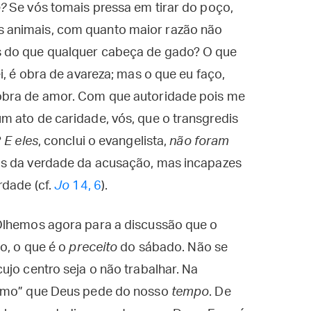
o?
Se vós tomais pressa em tirar do poço,
 animais, com quanto maior razão não
s do que qualquer cabeça de gado? O que
i, é obra de avareza; mas o que eu faço,
obra de amor. Com que autoridade pois me
m ato de caridade, vós, que o transgredis
?
E eles
, conclui o evangelista,
não foram
os da verdade da acusação, mas incapazes
rdade (cf.
Jo
14, 6
).
Olhemos agora para a discussão que o
o, o que é o
preceito
do sábado. Não se
ujo centro seja o não trabalhar. Na
zimo” que Deus pede do nosso
tempo
. De