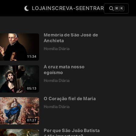
LOJA
INSCREVA-SE
ENTRAR
⌘
K
Memória de São José de
Anchieta
Homilia Diária
11:34
A cruz mata nosso
egoísmo
Homilia Diária
05:13
O Coração fiel de Maria
Homilia Diária
07:27
Por que São João Batista