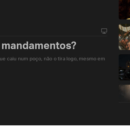
e mandamentos?
que caiu num poço, não o tira logo, mesmo em