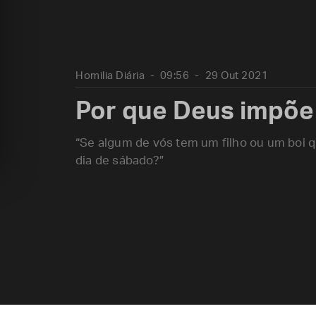
Homilia Diária
09:56
29 Out 2021
Por que Deus impõ
“Se algum de vós tem um filho ou um boi 
dia de sábado?”