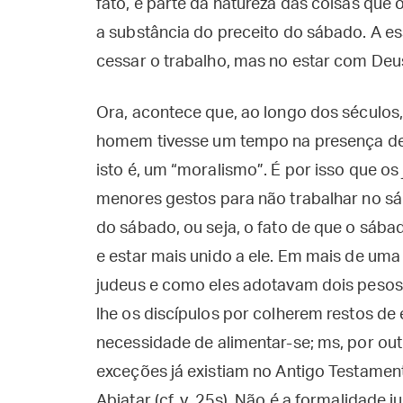
fato, é parte da natureza das coisas qu
a substância do preceito do sábado. A es
cessar o trabalho, mas no estar com Deu
Ora, acontece que, ao longo dos séculos,
homem tivesse um tempo na presença de 
isto é, um “moralismo”. É por isso que 
menores gestos para não trabalhar no sá
do sábado, ou seja, o fato de que o sába
e estar mais unido a ele. Em mais de uma
judeus e como eles adotavam dois peso
lhe os discípulos por colherem restos de
necessidade de alimentar-se; ms, por out
exceções já existiam no Antigo Testamen
Abiatar (cf. v. 25s). Não é a formalidade j