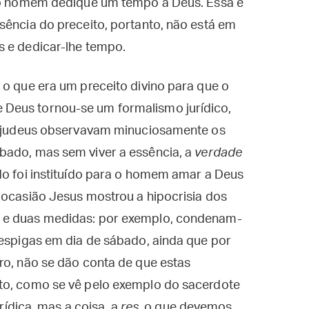
e o homem dedique um tempo a Deus. Essa é
sência do preceito, portanto, não está em
s e dedicar-lhe tempo.
 o que era um preceito divino para que o
Deus tornou-se um formalismo jurídico,
os judeus observavam minuciosamente os
bado, mas sem viver a essência, a
verdade
do foi instituído para o homem amar a Deus
 ocasião Jesus mostrou a hipocrisia dos
s e duas medidas: por exemplo, condenam-
 espigas em dia de sábado, ainda que por
ro, não se dão conta de que estas
to, como se vê pelo exemplo do sacerdote
urídica, mas a coisa, a
res
, o que devemos