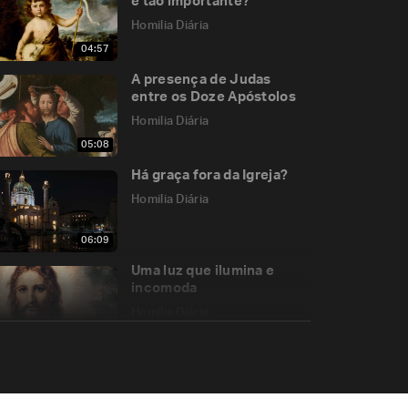
é tão importante?
Homilia Diária
04:57
A presença de Judas
entre os Doze Apóstolos
Homilia Diária
05:08
Há graça fora da Igreja?
Homilia Diária
06:09
Uma luz que ilumina e
incomoda
Homilia Diária
05:43
A traição de Judas e a
negação de Pedro