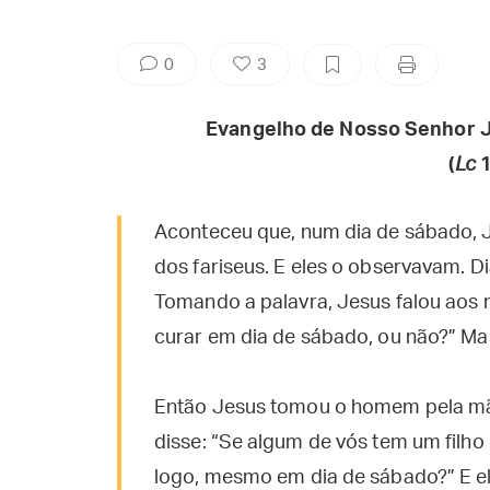
0
3
Evangelho de Nosso Senhor J
(
Lc
1
Aconteceu que, num dia de sábado, 
dos fariseus. E eles o observavam. D
Tomando a palavra, Jesus falou aos me
curar em dia de sábado, ou não?” Mas
Então Jesus tomou o homem pela mão
disse: “Se algum de vós tem um filho
logo, mesmo em dia de sábado?” E el