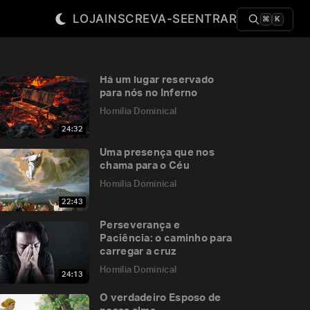
LOJA
INSCREVA-SE
ENTRAR
⌘
K
Há um lugar reservado
para nós no Inferno
Homilia Dominical
24:32
Uma presença que nos
chama para o Céu
Homilia Dominical
22:43
Perseverança e
Paciência: o caminho para
carregar a cruz
Homilia Dominical
24:13
O verdadeiro Esposo de