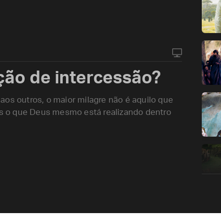
ação de intercessão?
aos outros, o maior milagre não é aquilo que
 o que Deus mesmo está realizando dentro