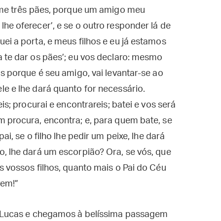
a-me três pães, porque um amigo meu
he oferecer’, e se o outro responder lá de
ei a porta, e meus filhos e eu já estamos
 te dar os pães’; eu vos declaro: mesmo
s porque é seu amigo, vai levantar-se ao
e e lhe dará quanto for necessário.
is; procurai e encontrareis; batei e vos será
 procura, encontra; e, para quem bate, se
ai, se o filho lhe pedir um peixe, lhe dará
, lhe dará um escorpião? Ora, se vós, que
s vossos filhos, quanto mais o Pai do Céu
rem!”
Lucas e chegamos à belíssima passagem