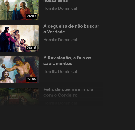
nossa alma
Homilia Dominical
26:03
A cegueira de não buscar
a Verdade
Homilia Dominical
26:16
A Revelação, a fé e os
sacramentos
Homilia Dominical
24:05
Feliz de quem se imola
com o Cordeiro
Homilia Dominical
25:14
“Dá-me de beber”
Homilia Dominical