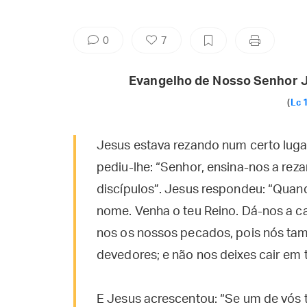
0
7
Evangelho de Nosso Senhor J
(
Lc 
Jesus estava rezando num certo luga
pediu-lhe: “Senhor, ensina-nos a re
discípulos”. Jesus respondeu: “Quando 
nome. Venha o teu Reino. Dá-nos a c
nos os nossos pecados, pois nós t
devedores; e não nos deixes cair em 
E Jesus acrescentou: “Se um de vós t