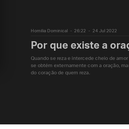
Homilia Dominical
26:22
24 Jul 2022
Por que existe a or
Quando se reza e intercede cheio de amor 
se obtém externamente com a oração, mas
do coração de quem reza.