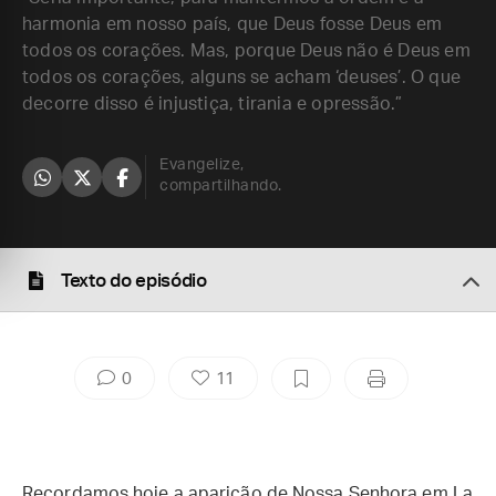
harmonia em nosso país, que Deus fosse Deus em
todos os corações. Mas, porque Deus não é Deus em
todos os corações, alguns se acham ‘deuses’. O que
decorre disso é injustiça, tirania e opressão.”
Evangelize,
compartilhando.
Texto do episódio
0
11
Recordamos hoje a aparição de Nossa Senhora em La