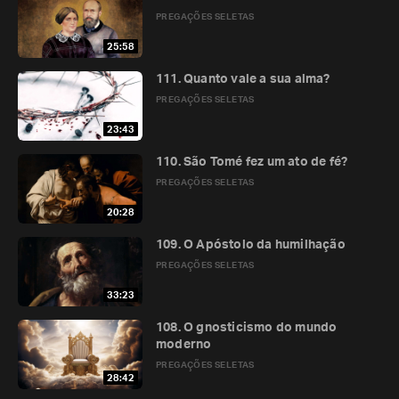
PREGAÇÕES SELETAS
25:58
111. Quanto vale a sua alma?
PREGAÇÕES SELETAS
23:43
110. São Tomé fez um ato de fé?
PREGAÇÕES SELETAS
20:28
109. O Apóstolo da humilhação
PREGAÇÕES SELETAS
33:23
108. O gnosticismo do mundo
moderno
PREGAÇÕES SELETAS
28:42