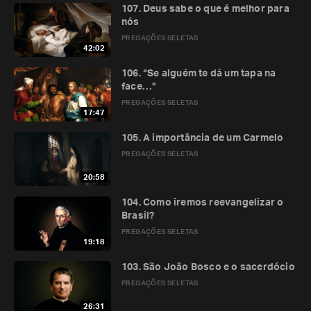
107. Deus sabe o que é melhor para
nós
PREGAÇÕES SELETAS
42:02
106. “Se alguém te dá um tapa na
face…”
PREGAÇÕES SELETAS
17:47
105. A importância de um Carmelo
PREGAÇÕES SELETAS
20:58
104. Como iremos reevangelizar o
Brasil?
PREGAÇÕES SELETAS
19:18
103. São João Bosco e o sacerdócio
PREGAÇÕES SELETAS
26:31