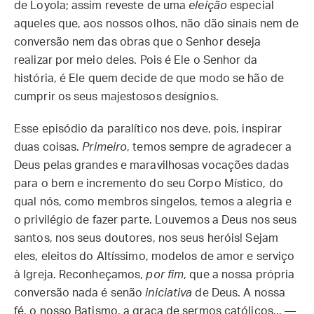
de Loyola; assim reveste de uma
eleição
especial
aqueles que, aos nossos olhos, não dão sinais nem de
conversão nem das obras que o Senhor deseja
realizar por meio deles. Pois é Ele o Senhor da
história, é Ele quem decide de que modo se hão de
cumprir os seus majestosos desígnios.
Esse episódio da paralítico nos deve, pois, inspirar
duas coisas.
Primeiro
, temos sempre de agradecer a
Deus pelas grandes e maravilhosas vocações dadas
para o bem e incremento do seu Corpo Místico, do
qual nós, como membros singelos, temos a alegria e
o privilégio de fazer parte. Louvemos a Deus nos seus
santos, nos seus doutores, nos seus heróis! Sejam
eles, eleitos do Altíssimo, modelos de amor e serviço
à Igreja. Reconheçamos,
por fim
, que a nossa própria
conversão nada é senão
iniciativa
de Deus. A nossa
fé, o nosso Batismo, a graça de sermos católicos... —