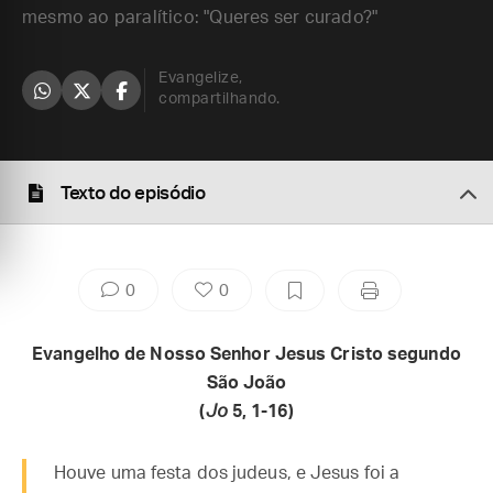
mesmo ao paralítico: "Queres ser curado?"
Evangelize,
compartilhando.
Texto do episódio
0
0
Evangelho de Nosso Senhor Jesus Cristo segundo
São João
(
Jo
5, 1-16)
Houve uma festa dos judeus, e Jesus foi a