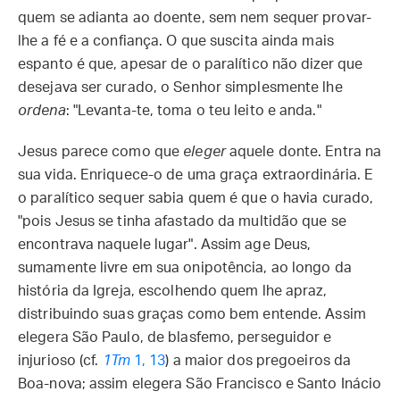
quem se adianta ao doente, sem nem sequer provar-
lhe a fé e a confiança. O que suscita ainda mais
espanto é que, apesar de o paralítico não dizer que
desejava ser curado, o Senhor simplesmente lhe
ordena
: "Levanta-te, toma o teu leito e anda."
Jesus parece como que
eleger
aquele donte. Entra na
sua vida. Enriquece-o de uma graça extraordinária. E
o paralítico sequer sabia quem é que o havia curado,
"pois Jesus se tinha afastado da multidão que se
encontrava naquele lugar". Assim age Deus,
sumamente livre em sua onipotência, ao longo da
história da Igreja, escolhendo quem lhe apraz,
distribuindo suas graças como bem entende. Assim
elegera São Paulo, de blasfemo, perseguidor e
injurioso (cf.
1Tm
1, 13
) a maior dos pregoeiros da
Boa-nova; assim elegera São Francisco e Santo Inácio