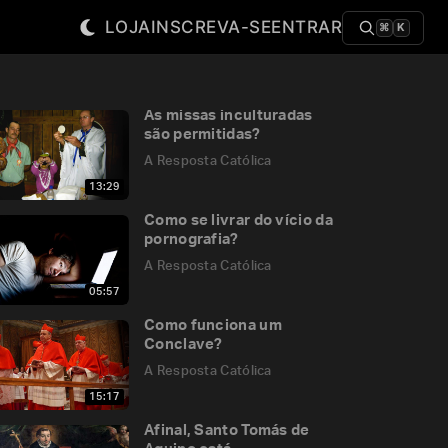
LOJA
INSCREVA-SE
ENTRAR
⌘
K
As missas inculturadas
são permitidas?
A Resposta Católica
13:29
Como se livrar do vício da
pornografia?
A Resposta Católica
05:57
Como funciona um
Conclave?
A Resposta Católica
15:17
Afinal, Santo Tomás de