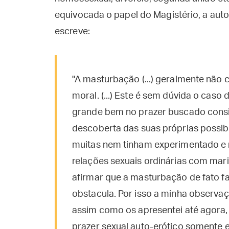
equivocada o papel do Magistério, a aut
escreve:
"A masturbação (...) geralmente nã
moral. (...) Este é sem dúvida o caso
grande bem no prazer buscado consi
descoberta das suas próprias possibi
muitas nem tinham experimentado e
relações sexuais ordinárias com mari
afirmar que a masturbação de fato f
obstacula. Por isso a minha observaçã
assim como os apresentei até agora,
prazer sexual auto-erótico somente 