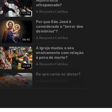
Aquino está
ultrapassado?
A Resposta Católica
11:39
Por que São José é
considerado o “terror dos
demônios”?
A Resposta Católica
06:45
A Igreja mudou o seu
ensinamento com relação
à pena de morte?
A Resposta Católica
13:49
De que carne se abster?
A Resposta Católica
04:11
A preguiça é sempre um
pecado venial?