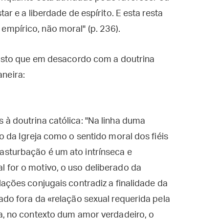
ar e a liberdade de espírito. E esta resta
mpírico, não moral" (p. 236).
osto que em desacordo com a doutrina
aneira:
à doutrina católica: "Na linha duma
o da Igreja como o sentido moral dos fiéis
sturbação é um ato intrínseca e
 for o motivo, o uso deliberado da
lações conjugais contradiz a finalidade da
ado fora da «relação sexual requerida pela
a, no contexto dum amor verdadeiro, o