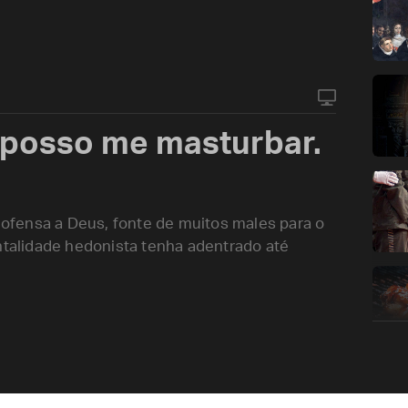
 posso me masturbar.
fensa a Deus, fonte de muitos males para o
alidade hedonista tenha adentrado até