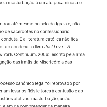
que a masturbação é um ato pecaminoso e
ntrou até mesmo no seio da Igreja e, não
mo de sacerdotes no confessionário
onduta. E a literatura católica não fica
gor ao condenar o livro
Just Love – A
 York: Continuum, 2006), escrito pela Irmã
egação das Irmãs da Misericórdia das
processo canônico legal foi reprovado por
iam levar os fiéis leitores à confusão e ao
estões afetivas: masturbação, união
tc. Além de compreender de maneira