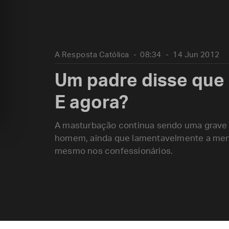
A Resposta Católica
08:34
14 Jun 2012
Um padre disse que
E agora?
A masturbação continua sendo uma grave o
homem, ainda que lamentavelmente a ment
mesmo nos confessionários.