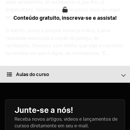
valor a) meritório, b) satisfatório e, por fim, c)
impetratório. Vejamos com um pouco mais de vagar
em que consiste cada um desses bens.
Conteúdo gratuito, inscreva-se e assista!
O mérito, como o próprio nome já indica, é uma
realidade associada à noção de justiça, de
retribuição. Dizemos, com efeito, que algo é meritório
na medida em que é digno de recompensa. “É...
Aulas do curso
Junte-se a nós!
Receba novos artigos, vídeos e lançamentos de
cursos diretamente em seu e-mail.