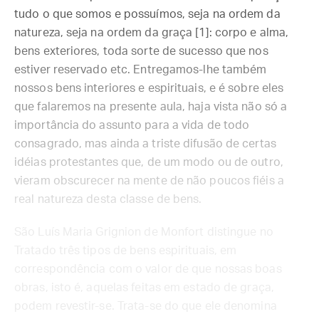
tudo o que somos e possuímos, seja na ordem da
natureza, seja na ordem da graça [1]: corpo e alma,
bens exteriores, toda sorte de sucesso que nos
estiver reservado etc. Entregamos-lhe também
nossos bens interiores e espirituais, e é sobre eles
que falaremos na presente aula, haja vista não só a
importância do assunto para a vida de todo
consagrado, mas ainda a triste difusão de certas
idéias protestantes que, de um modo ou de outro,
vieram obscurecer na mente de não poucos fiéis a
real natureza desta classe de bens.
São Luís Maria Grignion de Monfort distingue no
Tratado três tipos de bens espirituais, em
correspondência com o valor de que nossas boas
obras, isto é, aquelas feitas em estado de graça,
podem revestir-se. Trata-se do que ele denomina