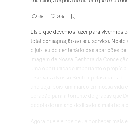
seu reino, à espera do dia em que o seu do
68
205
Eis o que devemos fazer para vivermos b
total consagração ao seu serviço. Neste
o jubileu do centenário das aparições de
imagem de Nossa Senhora da Conceição, 
uma oportunidade importante e propícia
reservas a Nosso Senhor pelas mãos de 
ano seja, pois, um marco em nossa vida e
coração para a torrente de graças que 
depois de um ano dedicado à mais bela d
Agora que ele nos deu a conhecer mais e 