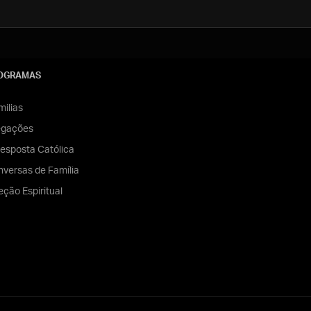
OGRAMAS
ilias
egações
esposta Católica
versas de Família
eção Espiritual