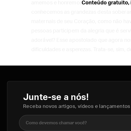
amemos e honremos, temos o grave dever
Conteúdo gratuito, 
conhecemos as grandezas desta soberan
maternais de seu Coração, como não hav
pessoas participem da alegria que é servi-
adorável? Esse apostolado que agora nos u
dificuldades e asperezas. Trata-se, sim, de
Junte-se a nós!
Receba novos artigos, vídeos e lançamentos
Nome completo