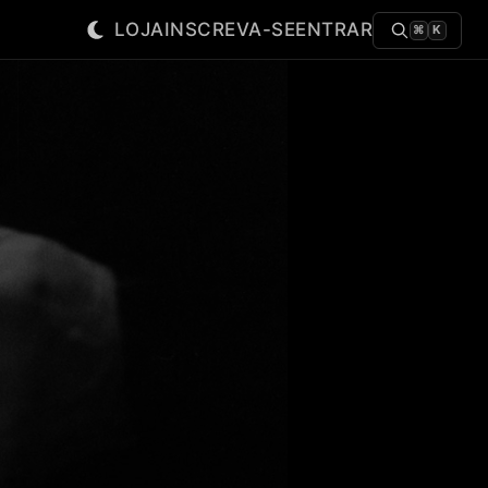
LOJA
INSCREVA-SE
ENTRAR
⌘
K