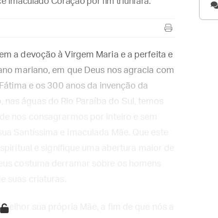
ce Imaculado Coração por fim triunfará.
em a devoção à Virgem Maria e a perfeita e
 ano mariano, em que Deus nos agracia com
 Fátima e os 300 anos da invenção da
nas águas do Rio Paraíba do Sul, temos
 de nos consagrarmos por inteiro e sem
sua Santíssima e Imaculada Mãe. Que este
spiritual e signifique uma abertura maior de
Deus costuma derramar sobre os homens
e suas criaturas.
melhor sua própria Mãe, a fim de que nós a