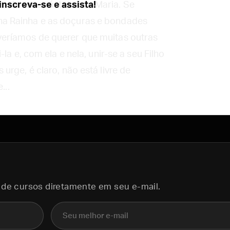
 de ser apóstolos de Maria. Se
inscreva-se e assista!
a Rainha e as doçuras e bondades
eríamos de querer que muitas outras
la e, com ela e nela, unir-se a seu Filho
rge, é claro, não está livre de
...
 de cursos diretamente em seu e-mail.
E-mail