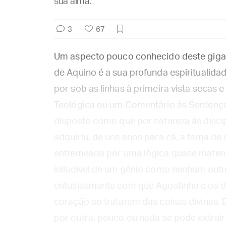
sua alma.
3
67
Um aspecto pouco conhecido deste giga
de Aquino é a sua profunda espiritualidad
por sob as linhas à primeira vista sec
Teológica ou um Comentário às Sentenças. 
disposto como que por natureza às discip
adquiriu, de uns anos para cá, a fama de s
entremeada por uma lógica quase matemát
iniludível de um gênio como nenhum outro; 
entusiasmante com que Agostinho e os
coração ao tratarem das coisas divinas. 
por outra, pouco ou nada se pode extrai