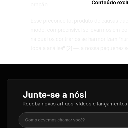
Conteúdo exclu
oração.
Esse preconceito, produto de causas que 
modo, compreensível se levarmos em con
na qual os contrários se harmonizam "n
toda a análise" [2] —, a nossa pequenez s
Junte-se a nós!
Receba novos artigos, vídeos e lançamentos
Nome completo