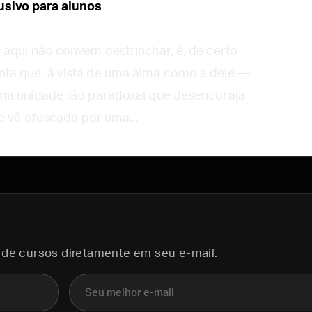
sivo para alunos
aqui não convém destrinchar, é, de certo
ta que, à vista de uma alma como a dele —
uma unidade tão paradoxal que desencoraja
e vê ofuscada por uma...
 de cursos diretamente em seu e-mail.
E-mail