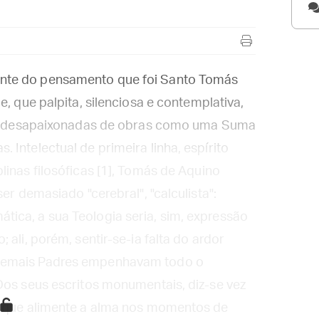
nte do pensamento que foi Santo Tomás
e, que palpita, silenciosa e contemplativa,
as e desapaixonadas de obras como uma Suma
Intelectual de primeira linha, espírito
linas filosóficas [1], Tomás de Aquino
er demasiado "cerebral", "calculista":
ica, a sua Teologia seria, sim, expressão
ali, porém, sentir-se-ia falta do ardor
 demais Padres empenhavam todo o
Dos seus escritos monumentais, diz-se vez
r que alimente a alma nos momentos de