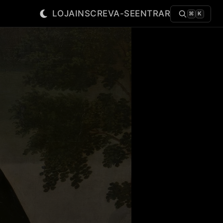
LOJA
INSCREVA-SE
ENTRAR
⌘
K