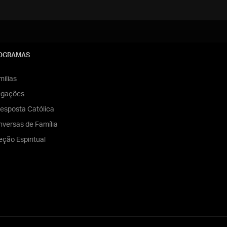
OGRAMAS
ilias
egações
esposta Católica
versas de Família
eção Espiritual