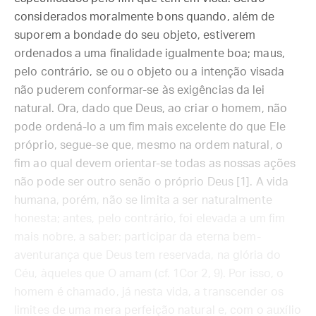
considerados moralmente bons quando, além de
suporem a bondade do seu objeto, estiverem
ordenados a uma finalidade igualmente boa; maus,
pelo contrário, se ou o objeto ou a intenção visada
não puderem conformar-se às exigências da lei
natural. Ora, dado que Deus, ao criar o homem, não
pode ordená-lo a um fim mais excelente do que Ele
próprio, segue-se que, mesmo na ordem natural, o
fim ao qual devem orientar-se todas as nossas ações
não pode ser outro senão o próprio Deus [1]. A vida
humana, porém, não se limita a ser naturalmente
honesta; antes, pelo contrário, foi elevada a um fim
mais nobre, a saber: participar da eterna bem-
aventurança que Deus tem reservada, na glória do
Céu, àqueles que O amam (cf. 1Cor 2, 9). Por isso, o
homem é chamado, já nesta vida, a transcender os
limites de uma mera perfeição natural e, com o auxílio