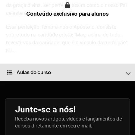
da graça divina, ser perfeito, assim como o nosso Pai
celeste é perfeito (cf. Mt 5, 48).
Conteúdo exclusivo para alunos
Essa perfeição, lembra-nos o Apóstolo, consiste
sobretudo na caridade cristã: "Mas, acima de tudo,
revesti-vos da caridade, que é o vínculo da perfeição"
(Cl...
Aulas do curso
Junte-se a nós!
Receba novos artigos, vídeos e lançamentos de
cursos diretamente em seu e-mail.