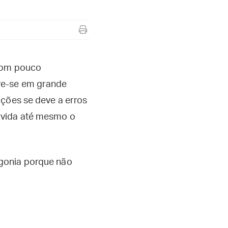
 com pouco
re-se em grande
pções se deve a erros
úvida até mesmo o
agonia porque não