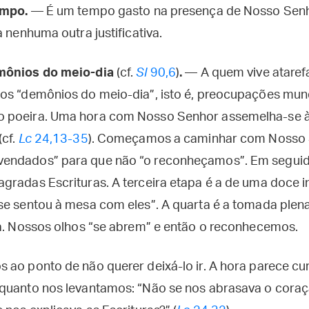
empo.
— É um tempo gasto na presença de Nosso Senhor
a nenhuma outra justificativa.
mônios do meio-dia
(cf.
Sl
90,6
)
.
— A quem vive ataref
 os “demônios do meio-dia”, isto é, preocupações mu
 poeira. Uma hora com Nosso Senhor assemelha-se à
(cf.
Lc
24,13-35
). Começamos a caminhar com Nosso 
endados” para que não “o reconheçamos”. Em seguida,
gradas Escrituras. A terceira etapa é a de uma doce 
se sentou à mesa com eles”. A quarta é a tomada plen
ia. Nossos olhos “se abrem” e então o reconhecemos.
 ao ponto de não querer deixá-lo ir. A hora parece cu
quanto nos levantamos: “Não se nos abrasava o coraç