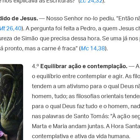
 nos explicava as Escrituras?” (
Lc
24,32
).
dido de Jesus.
— Nosso Senhor no-lo pediu. “Então nã
Mt
26,40
). A pergunta foi feita a Pedro, a quem Jesus
ureza de Simão que precisa dessa hora. Se uma já nos 
tá pronto, mas a carne é fraca” (
Mc
14,38
).
4.º
Equilibrar ação e contemplação.
— A
o equilíbrio entre contemplar e agir. As fi
tendem a um ativismo para o qual Deus nã
homem, tudo; as filosofias orientais ten
para o qual Deus faz tudo e o homem, na
nas palavras de Santo Tomás: “À ação se
Marta e Maria andam juntas. A Hora Sant
contemplativa e ativa da vida humana.