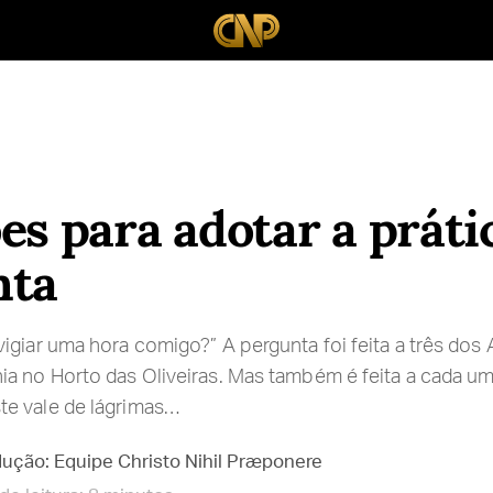
es para adotar a práti
nta
igiar uma hora comigo?” A pergunta foi feita a três dos
a no Horto das Oliveiras. Mas também é feita a cada um
e vale de lágrimas…
dução: Equipe Christo Nihil Præponere