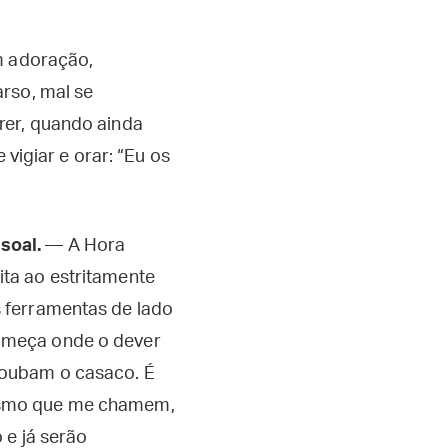
m adoração,
rso, mal se
rer, quando ainda
 vigiar e orar: “Eu os
soal.
— A Hora
ta ao estritamente
s ferramentas de lado
omeça onde o dever
roubam o casaco. É
esmo que me chamem,
 e já serão