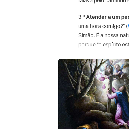
falava pelo caminho e
3.º
Atender a um pe
uma hora comigo?” (
Simão. É a nossa nat
porque “o espírito es