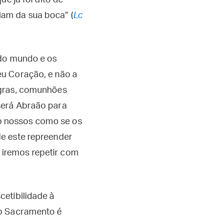
e já foi dito de
iam da sua boca” (
Lc
 do mundo e os
eu Coração, e não a
egras, comunhões
será Abraão para
o nossos como se os
de este repreender
 iremos repetir com
cetibilidade à
mo Sacramento é