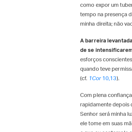
como expor um tuberc
tempo na presença da
minha direita; não vaci
A barreira levantad
de se intensificare
esforços conscientes.
quando teve permissã
(cf.
1Cor
10,13
).
Com plena confiança n
rapidamente depois da
Senhor será minha lu
ele tome em suas mã