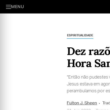
MENU
ESPIRITUALIDADE
Dez razõ
Hora Sa
“Então não pudestes v
Jesus estava em agoni
perambulamos por est
Fulton J. Sheen
Tra