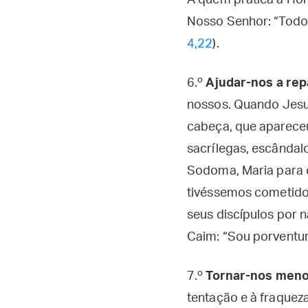
A quem pratica a Hora
Nosso Senhor: “Todos
4,22
).
6.º
Ajudar-nos a rep
nossos. Quando Jesus
cabeça, que apareceu
sacrílegas, escândal
Sodoma, Maria para 
tivéssemos cometido.
seus discípulos por
Caim: “Sou porventur
7.º
Tornar-nos menos
tentação e à fraquez