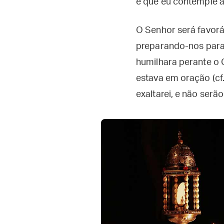
e que eu contemple a 
O Senhor será favorá
preparando-nos para 
humilhara perante o 
estava em oração (cf
exaltarei, e não serã