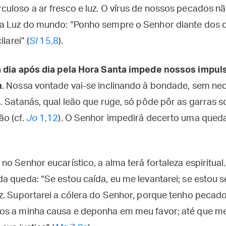
uloso a ar fresco e luz. O vírus de nossos pecados nã
 Luz do mundo: “Ponho sempre o Senhor diante dos olh
larei” (
Sl
15,8
).
a dia após dia pela Hora Santa impede nossos impu
m
. Nossa vontade vai-se inclinando à bondade, sem n
 Satanás, qual leão que ruge, só pôde pôr as garras s
o (cf.
Jo
1,12
). O Senhor impedirá decerto uma queda
o Senhor eucarístico, a alma terá fortaleza espiritual.
 queda: “Se estou caída, eu me levantarei; se estou s
z. Suportarei a cólera do Senhor, porque tenho pecado 
os a minha causa e deponha em meu favor; até que me