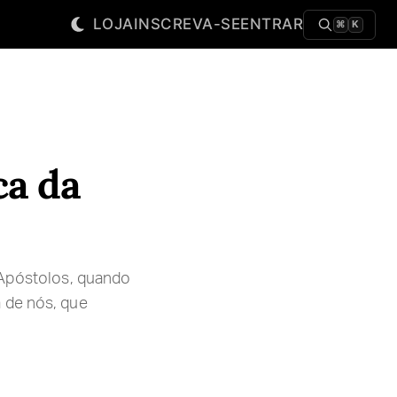
LOJA
INSCREVA-SE
ENTRAR
⌘
K
ca da
 Apóstolos, quando
 de nós, que