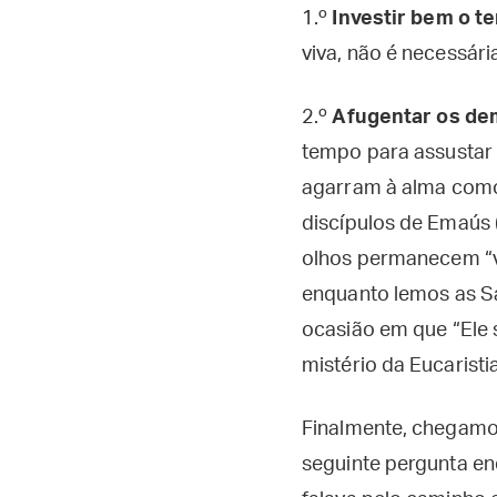
1.º
Investir bem o t
viva, não é necessári
2.º
Afugentar os de
tempo para assustar
agarram à alma como
discípulos de Emaús 
olhos permanecem “v
enquanto lemos as Sa
ocasião em que “Ele 
mistério da Eucarist
Finalmente, chegamos
seguinte pergunta en