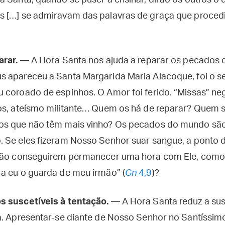
 Santa, quando se puser a ensinar, dirão os outros o qu
 […] se admiravam das palavras de graça que proced
arar.
— A Hora Santa nos ajuda a reparar os pecados
 apareceu a Santa Margarida Maria Alacoque, foi o s
 coroado de espinhos. O Amor foi ferido. “Missas” n
os, ateísmo militante… Quem os há de reparar? Quem 
os que não têm mais vinho? Os pecados do mundo sã
 Se eles fizeram Nosso Senhor suar sangue, a ponto 
 não conseguirem permanecer uma hora com Ele, como
a eu o guarda de meu irmão” (
Gn
4,9
)?
 suscetíveis à tentação.
— A Hora Santa reduz a sus
a. Apresentar-se diante de Nosso Senhor no Santíssi