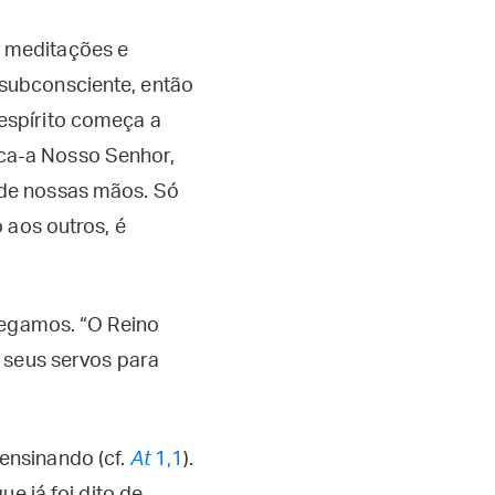
 meditações e
subconsciente, então
espírito começa a
ca-a Nosso Senhor,
 de nossas mãos. Só
o aos outros, é
regamos. “O Reino
 seus servos para
ensinando (cf.
At
1,1
).