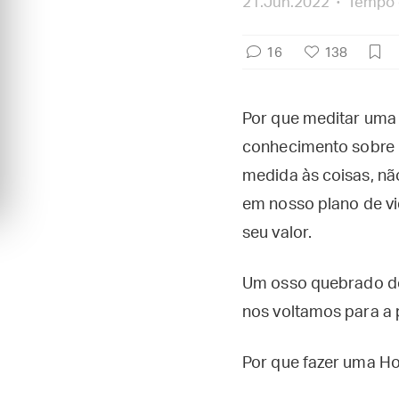
21.Jun.2022
Tempo d
16
138
Por que meditar uma 
conhecimento sobre D
medida às coisas, nã
em nosso plano de v
seu valor.
Um osso quebrado dó
nos voltamos para a 
Por que fazer uma Hor