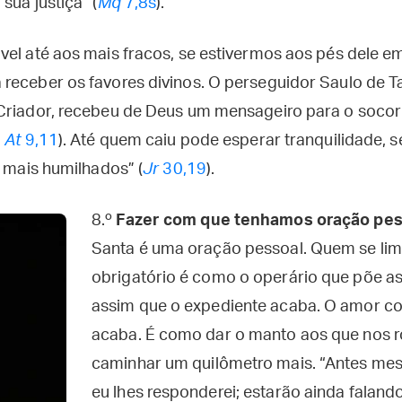
sua justiça” (
Mq
7,8s
).
vel até aos mais fracos, se estivermos aos pés dele e
receber os favores divinos. O perseguidor Saulo de Ta
Criador, recebeu de Deus um mensageiro para o socor
.
At
9,11
). Até quem caiu pode esperar tranquilidade, se
o mais humilhados” (
Jr
30,19
).
8.º
Fazer com que tenhamos oração pes
Santa é uma oração pessoal. Quem se limi
obrigatório é como o operário que põe a
assim que o expediente acaba. O amor c
acaba. É como dar o manto aos que nos 
caminhar um quilômetro mais. “Antes m
eu lhes responderei; estarão ainda falando