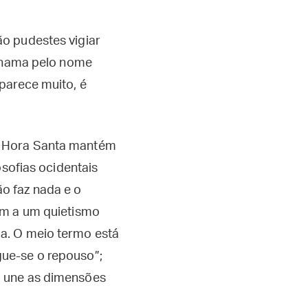
o pudestes vigiar
 chama pelo nome
parece muito, é
 Hora Santa mantém
losofias ocidentais
o faz nada e o
dem a um quietismo
da. O meio termo está
gue-se o repouso”;
a une as dimensões