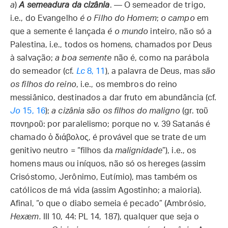
a
)
A semeadura da cizânia
. — O semeador de trigo,
i.e., do Evangelho
é o Filho do Homem
;
o campo
em
que a semente é lançada
é o mundo
inteiro, não só a
Palestina, i.e., todos os homens, chamados por Deus
à salvação;
a boa semente
não é, como na parábola
do semeador (cf.
Lc
8, 11
), a palavra de Deus, mas
são
os filhos do reino
, i.e., os membros do reino
messiânico, destinados a dar fruto em abundância (cf.
Jo
15, 16
);
a cizânia
são os filhos do maligno
(gr. τοῦ
πονηροῦ: por paralelismo; porque no v. 39 Satanás é
chamado ὁ διάβολος, é provável que se trate de um
genitivo neutro = “filhos da
malignidade
”), i.e., os
homens maus ou iníquos, não só os hereges (assim
Crisóstomo, Jerônimo, Eutímio), mas também os
católicos de má vida (assim Agostinho; a maioria).
Afinal, “o que o diabo semeia é pecado” (Ambrósio,
Hexæm.
III 10, 44: PL 14, 187), qualquer que seja o