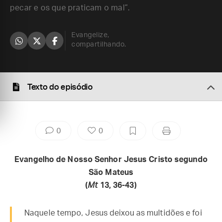
pecar e os que praticam o mal”.
Evangelize,
compartilhando.
Texto do episódio
0
0
Evangelho de Nosso Senhor Jesus Cristo segundo
São Mateus
(
Mt
13, 36-43)
Naquele tempo, Jesus deixou as multidões e foi