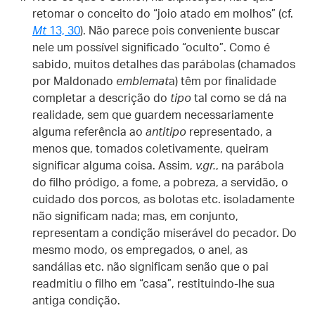
retomar o conceito do “joio atado em molhos” (cf.
Mt
13, 30
). Não parece pois conveniente buscar
nele um possível significado “oculto”. Como é
sabido, muitos detalhes das parábolas (chamados
por Maldonado
emblemat
a) têm por finalidade
completar a descrição do
tipo
tal como se dá na
realidade, sem que guardem necessariamente
alguma referência ao
antitipo
representado, a
menos que, tomados coletivamente, queiram
significar alguma coisa. Assim,
v.gr.
, na parábola
do filho pródigo, a fome, a pobreza, a servidão, o
cuidado dos porcos, as bolotas etc. isoladamente
não significam nada; mas, em conjunto,
representam a condição miserável do pecador. Do
mesmo modo, os empregados, o anel, as
sandálias etc. não significam senão que o pai
readmitiu o filho em “casa”, restituindo-lhe sua
antiga condição.