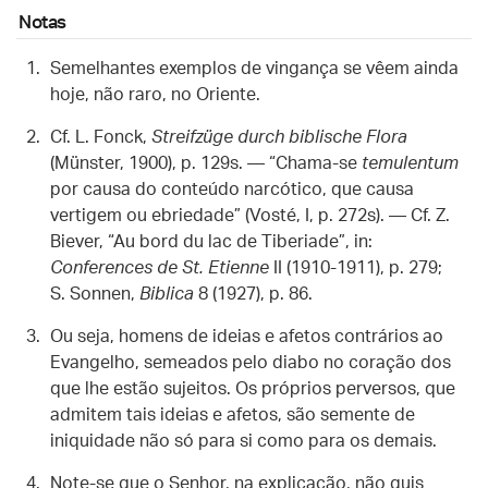
Notas
Semelhantes exemplos de vingança se vêem ainda
hoje, não raro, no Oriente.
Cf. L. Fonck,
Streifzüge durch biblische Flora
(Münster, 1900), p. 129s. — “Chama-se
temulentum
por causa do conteúdo narcótico, que causa
vertigem ou ebriedade” (Vosté, I, p. 272s). — Cf. Z.
Biever, “Au bord du lac de Tiberiade”, in:
Conferences de St. Etienne
II (1910-1911), p. 279;
S. Sonnen,
Biblica
8 (1927), p. 86.
Ou seja, homens de ideias e afetos contrários ao
Evangelho, semeados pelo diabo no coração dos
que lhe estão sujeitos. Os próprios perversos, que
admitem tais ideias e afetos, são semente de
iniquidade não só para si como para os demais.
Note-se que o Senhor, na explicação, não quis