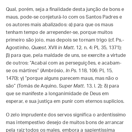
Qual, porém, seja a finalidade desta junção de bons e
maus, pode-se conjeturá-lo com os Santos Padres e
os autores mais abalizados: α) para que os maus
tenham tempo de arrepender-se, porque muitos
primeiro são joio, mas depois se tornam trigo (cf. Ps.-
Agostinho,
Quæst
. XVII
in Matt
. 12, n. 4: PL 35, 1371);
β) para que, pela maldade de uns, se exercite a virtude
de outros: “Acabai com as perseguições, e acabam-
se os mártires” (Ambrósio,
In Ps
. 118, 106: PL 15,
1470); γ) “porque alguns parecem maus, mas não o
são” (Tomás de Aquino, S
uper Matt
. 13, l. 2); δ) para
que se manifeste a longanimidade de Deus em
esperar, e sua justiça em punir com eternos suplícios.
O zelo imprudente dos servos significa o ardentíssimo
mas intempestivo desejo de muitos bons de arrancar
pela raiz todos os males, embora a sapientíssima