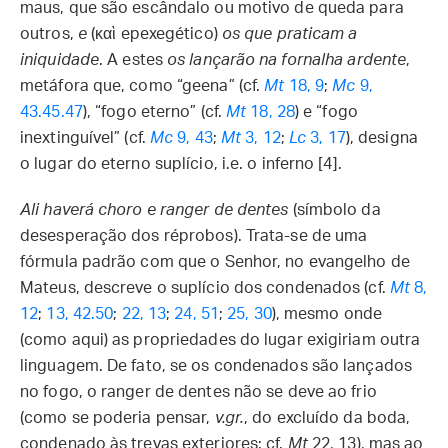
maus, que são escândalo ou motivo de queda para
outros,
e
(καὶ epexegético)
os que praticam a
iniquidade
. A estes
os lançarão na fornalha ardente
,
metáfora que, como “geena” (cf.
Mt
18, 9
;
Mc
9,
43.45.47
), “fogo eterno” (cf.
Mt
18, 28
) e “fogo
inextinguível” (cf.
Mc
9, 43
;
Mt
3, 12
;
Lc
3, 17
), designa
o lugar do eterno suplício, i.e. o inferno [4].
Ali haverá choro e ranger de dentes
(símbolo da
desesperação dos réprobos). Trata-se de uma
fórmula padrão com que o Senhor, no evangelho de
Mateus, descreve o suplício dos condenados (cf.
Mt
8,
12
;
13, 42.50
;
22, 13
;
24, 51
;
25, 30
), mesmo onde
(como aqui) as propriedades do lugar exigiriam outra
linguagem. De fato, se os condenados são lançados
no fogo, o ranger de dentes não se deve ao frio
(como se poderia pensar,
v.gr.
, do excluído da boda,
condenado às trevas exteriores: cf.
Mt
22, 13), mas ao