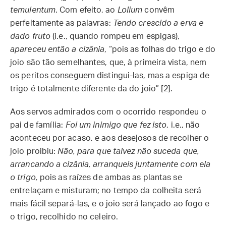
temulentum
. Com efeito, ao
Lolium
convêm
perfeitamente as palavras:
Tendo crescido a erva e
dado fruto
(i.e., quando rompeu em espigas),
apareceu então a cizânia
, “pois as folhas do trigo e do
joio são tão semelhantes, que, à primeira vista, nem
os peritos conseguem distingui-las, mas a espiga de
trigo é totalmente diferente da do joio” [2].
Aos servos admirados com o ocorrido respondeu o
pai de família:
Foi um inimigo que fez isto
, i.e., não
aconteceu por acaso, e aos desejosos de recolher o
joio proibiu:
Não, para que talvez não suceda que,
arrancando a cizânia, arranqueis juntamente com ela
o trigo,
pois as raízes de ambas as plantas se
entrelaçam e misturam; no tempo da colheita será
mais fácil separá-las, e o joio será lançado ao fogo e
o trigo, recolhido no celeiro.