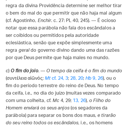
regra da divina Providência determine ser melhor tirar
o bem do mal do que permitir que não haja mal algum
(cf. Agostinho,
Enchir
. c. 27: PL 40, 245). — É ocioso
notar que essa parábola não fala dos escândalos a
ser coibidos ou permitidos pela autoridade
eclesiástica, senão que expõe simplesmente uma
regra
geral
do governo divino dando
uma
das razões
por que Deus permite que haja males no mundo.
c
)
O fim do joio
. —
O tempo da ceifa é o fim do mundo
(συντέλεια αἰῶνός;
Mt
cf. 24, 3
;
28, 20
;
Hb
9, 26
), ou o
fim do período terrestre do reino de Deus. No tempo
da ceifa, i.e., no dia do juízo (muitas vezes comparado
com uma colheita, cf.
Mc
4, 29;
13, 26
),
o Filho do
Homem enviará os seus anjos
(os segadores da
parábola) para separar os bons dos maus,
e tirarão
do seu reino todos os escândalos
, i.e., os homens