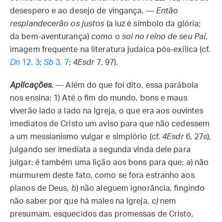
desespero e ao desejo de vingança. —
Então
resplandecerão os justos
(a luz é símbolo da glória;
da bem-aventurança)
como o sol no reino de seu Pai
,
imagem frequente na literatura judaica pós-exílica (cf.
Dn
12, 3
;
Sb
3, 7
;
4Esdr
7, 97).
Aplicações
.
— Além do que foi dito, essa parábola
nos ensina: 1) Até o fim do mundo, bons e maus
viverão lado a lado na Igreja, o que era aos ouvintes
imediatos de Cristo um aviso para que não cedessem
a um messianismo vulgar e simplório (cf.
4Esdr
6, 27s),
julgando ser imediata a segunda vinda dele para
julgar; é também uma lição aos bons para que:
a
) não
murmurem deste fato, como se fora estranho aos
planos de Deus,
b
) não aleguem ignorância, fingindo
não saber por que há males na Igreja,
c)
nem
presumam, esquecidos das promessas de Cristo,