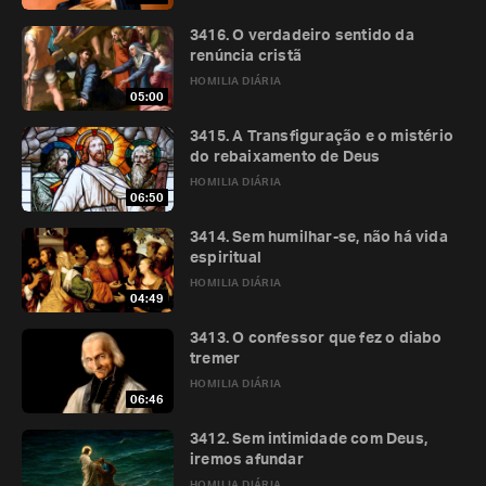
3416. O verdadeiro sentido da
renúncia cristã
HOMILIA DIÁRIA
05:00
3415. A Transfiguração e o mistério
do rebaixamento de Deus
HOMILIA DIÁRIA
06:50
3414. Sem humilhar-se, não há vida
espiritual
HOMILIA DIÁRIA
04:49
3413. O confessor que fez o diabo
tremer
HOMILIA DIÁRIA
06:46
3412. Sem intimidade com Deus,
iremos afundar
HOMILIA DIÁRIA