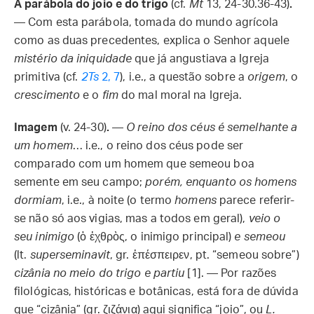
A parábola do joio e do trigo
(cf.
Mt
13, 24-30.36-43)
.
— Com esta parábola, tomada do mundo agrícola
como as duas precedentes, explica o Senhor aquele
mistério da iniquidade
que já angustiava a Igreja
primitiva (cf.
2Ts
2, 7
), i.e., a questão sobre a
origem
, o
crescimento
e o
fim
do mal moral na Igreja.
Imagem
(v. 24-30)
.
—
O reino dos céus é semelhante a
um homem
… i.e., o reino dos céus pode ser
comparado com um homem que semeou boa
semente em seu campo;
porém, enquanto os homens
dormiam
, i.e., à noite (o termo
homens
parece referir-
se não só aos vigias, mas a todos em geral),
veio o
seu inimigo
(ὁ ἐχθρὸς, o inimigo principal)
e semeou
(lt.
superseminavit
, gr. ἐπέσπειρεν, pt. “semeou sobre”)
cizânia
no meio do trigo e partiu
[1]. — Por razões
filológicas, históricas e botânicas, está fora de dúvida
que “cizânia” (gr. ζιζάνια) aqui significa “joio”, ou
L.