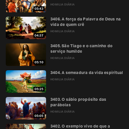
HOMILIA DIÁRIA
05:43
3406. A força da Palavra de Deus na
vida de quem crê
HOMILIA DIÁRIA
04:37
3405. São Tiago e o caminho do
serviço humilde
HOMILIA DIÁRIA
05:10
3404. A semeadura da vida espiritual
HOMILIA DIÁRIA
05:25
3403. O sábio propósito das
parábolas
HOMILIA DIÁRIA
05:05
3402. O exemplo vivo de que a