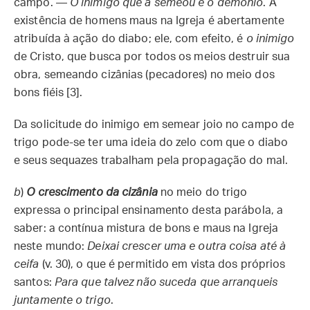
campo. —
O inimigo que a semeou é o demônio
. A
existência de homens maus na Igreja é abertamente
atribuída à ação do diabo; ele, com efeito, é
o inimigo
de Cristo, que busca por todos os meios destruir sua
obra, semeando cizânias (pecadores) no meio dos
bons fiéis [3].
Da solicitude do inimigo em semear joio no campo de
trigo pode-se ter uma ideia do zelo com que o diabo
e seus sequazes trabalham pela propagação do mal.
b
)
O crescimento da cizânia
no meio do trigo
expressa o principal ensinamento desta parábola, a
saber: a contínua mistura de bons e maus na Igreja
neste mundo:
Deixai crescer uma e outra coisa até à
ceifa
(v. 30), o que é permitido em vista dos próprios
santos:
Para que talvez não suceda que arranqueis
juntamente o trigo
.