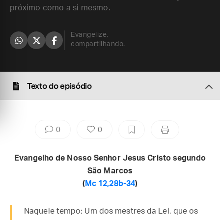
próximo como a si mesmo.
Evangelize,
compartilhando.
Texto do episódio
0
0
Evangelho de Nosso Senhor Jesus Cristo segundo
São Marcos
(
Mc 12,28b-34
)
Naquele tempo: Um dos mestres da Lei, que os