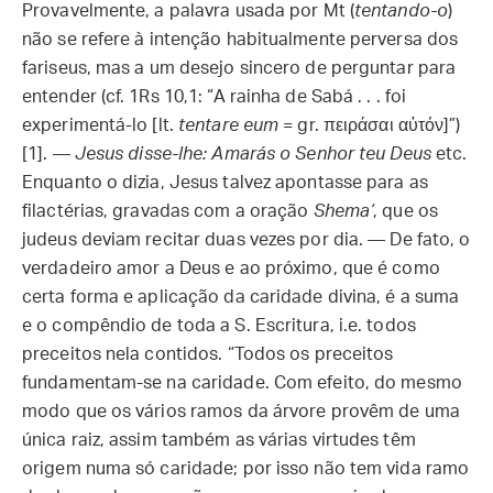
Provavelmente, a palavra usada por Mt (
tentando-o
)
não se refere à intenção habitualmente perversa dos
fariseus, mas a um desejo sincero de perguntar para
entender (cf. 1Rs 10,1: “A rainha de Sabá . . . foi
experimentá-lo [lt.
tentare eum
= gr. πειράσαι αὐτόν]”)
[1]. —
Jesus disse-lhe: Amarás o Senhor teu Deus
etc.
Enquanto o dizia, Jesus talvez apontasse para as
filactérias, gravadas com a oração
Shema‘
, que os
judeus deviam recitar duas vezes por dia. — De fato, o
verdadeiro amor a Deus e ao próximo, que é como
certa forma e aplicação da caridade divina, é a suma
e o compêndio de toda a S. Escritura, i.e. todos
preceitos nela contidos. “Todos os preceitos
fundamentam-se na caridade. Com efeito, do mesmo
modo que os vários ramos da árvore provêm de uma
única raiz, assim também as várias virtudes têm
origem numa só caridade; por isso não tem vida ramo