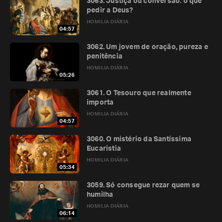
3063. Justiça ou conversão: o que
pedir a Deus?
HOMILIA DIÁRIA
04:57
3062. Um jovem de oração, pureza e
penitência
HOMILIA DIÁRIA
05:26
3061. O Tesouro que realmente
importa
HOMILIA DIÁRIA
04:57
3060. O mistério da Santíssima
Eucaristia
HOMILIA DIÁRIA
05:34
3059. Só consegue rezar quem se
humilha
HOMILIA DIÁRIA
06:14