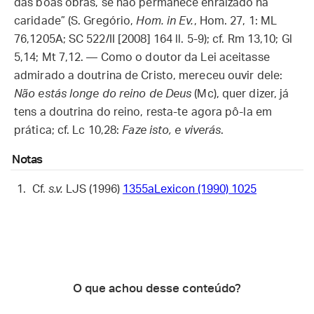
das boas obras, se não permanece enraizado na
caridade” (S. Gregório,
Hom. in Ev.
, Hom. 27, 1: ML
76,1205A; SC 522/II [2008] 164 ll. 5-9); cf. Rm 13,10; Gl
5,14; Mt 7,12. — Como o doutor da Lei aceitasse
admirado a doutrina de Cristo, mereceu ouvir dele:
Não estás longe do reino de Deus
(Mc), quer dizer, já
tens a doutrina do reino, resta-te agora pô-la em
prática; cf. Lc 10,28:
Faze isto, e viverás
.
Notas
Cf.
s.v.
LJS (1996)
1355aLexicon (1990)
1025
O que achou desse conteúdo?