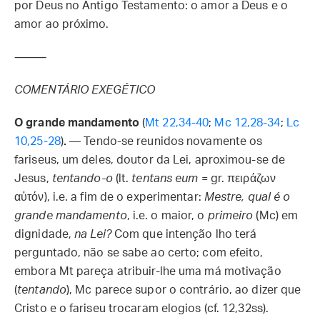
por Deus no Antigo Testamento: o amor a Deus e o
amor ao próximo.
⸻
COMENTÁRIO EXEGÉTICO
O grande mandamento
(
Mt 22,34-40
;
Mc 12,28-34
;
Lc
10,25-28
)
.
— Tendo-se reunidos novamente os
fariseus, um deles, doutor da Lei, aproximou-se de
Jesus,
tentando-o
(lt.
tentans eum
= gr. πειράζων
αὐτόν), i.e. a fim de o experimentar:
Mestre, qual é o
grande mandamento
, i.e. o maior, o
primeiro
(Mc) em
dignidade,
na Lei?
Com que intenção lho terá
perguntado, não se sabe ao certo; com efeito,
embora Mt pareça atribuir-lhe uma má motivação
(
tentando
), Mc parece supor o contrário, ao dizer que
Cristo e o fariseu trocaram elogios (cf. 12,32ss).