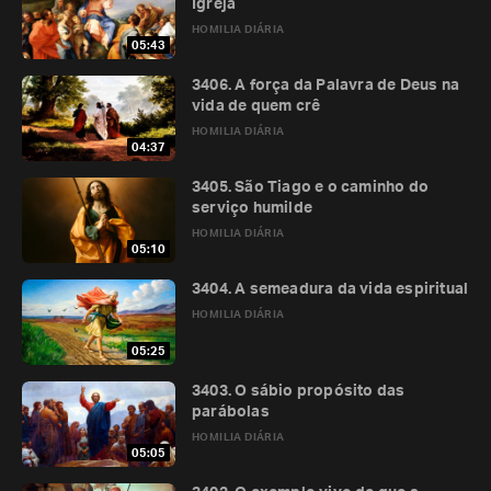
Igreja
HOMILIA DIÁRIA
05:43
3406. A força da Palavra de Deus na
vida de quem crê
HOMILIA DIÁRIA
04:37
3405. São Tiago e o caminho do
serviço humilde
HOMILIA DIÁRIA
05:10
3404. A semeadura da vida espiritual
HOMILIA DIÁRIA
05:25
3403. O sábio propósito das
parábolas
HOMILIA DIÁRIA
05:05