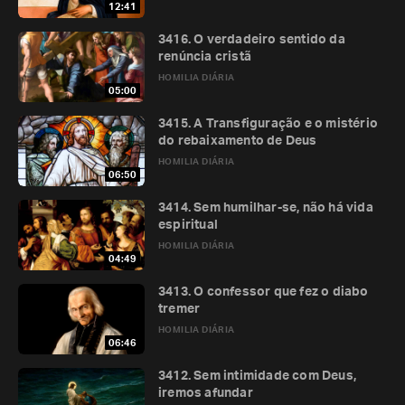
12:41
3416. O verdadeiro sentido da
renúncia cristã
HOMILIA DIÁRIA
05:00
3415. A Transfiguração e o mistério
do rebaixamento de Deus
HOMILIA DIÁRIA
06:50
3414. Sem humilhar-se, não há vida
espiritual
HOMILIA DIÁRIA
04:49
3413. O confessor que fez o diabo
tremer
HOMILIA DIÁRIA
06:46
3412. Sem intimidade com Deus,
iremos afundar