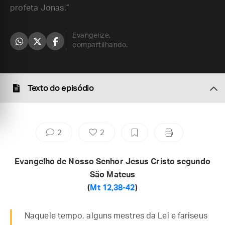
profeta Jonas.”
Evangelize,
compartilhando.
Texto do episódio
2
2
Evangelho de Nosso Senhor Jesus Cristo segundo
São Mateus
(
Mt 12,38-42
)
Naquele tempo, alguns mestres da Lei e fariseus