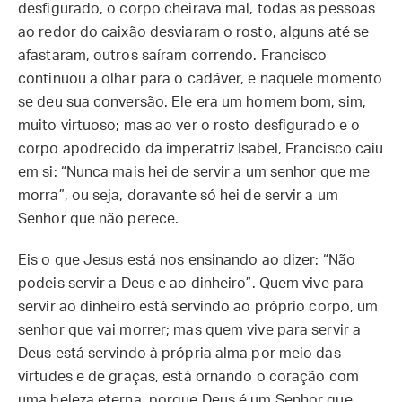
desfigurado, o corpo cheirava mal, todas as pessoas
ao redor do caixão desviaram o rosto, alguns até se
afastaram, outros saíram correndo. Francisco
continuou a olhar para o cadáver, e naquele momento
se deu sua conversão. Ele era um homem bom, sim,
muito virtuoso; mas ao ver o rosto desfigurado e o
corpo apodrecido da imperatriz Isabel, Francisco caiu
em si: “Nunca mais hei de servir a um senhor que me
morra”, ou seja, doravante só hei de servir a um
Senhor que não perece.
Eis o que Jesus está nos ensinando ao dizer: “Não
podeis servir a Deus e ao dinheiro”. Quem vive para
servir ao dinheiro está servindo ao próprio corpo, um
senhor que vai morrer; mas quem vive para servir a
Deus está servindo à própria alma por meio das
virtudes e de graças, está ornando o coração com
uma beleza eterna, porque Deus é um Senhor que