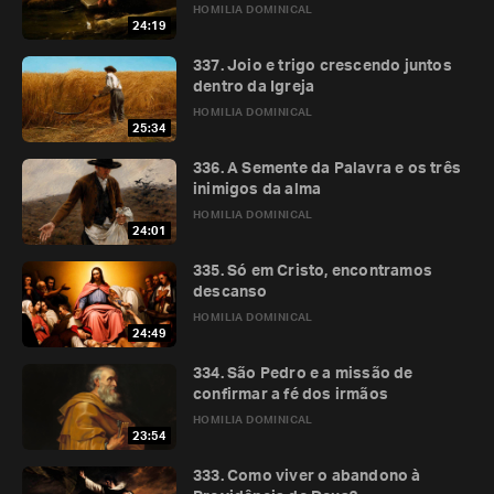
HOMILIA DOMINICAL
24:19
337. Joio e trigo crescendo juntos
dentro da Igreja
HOMILIA DOMINICAL
25:34
336. A Semente da Palavra e os três
inimigos da alma
HOMILIA DOMINICAL
24:01
335. Só em Cristo, encontramos
descanso
HOMILIA DOMINICAL
24:49
334. São Pedro e a missão de
confirmar a fé dos irmãos
HOMILIA DOMINICAL
23:54
333. Como viver o abandono à