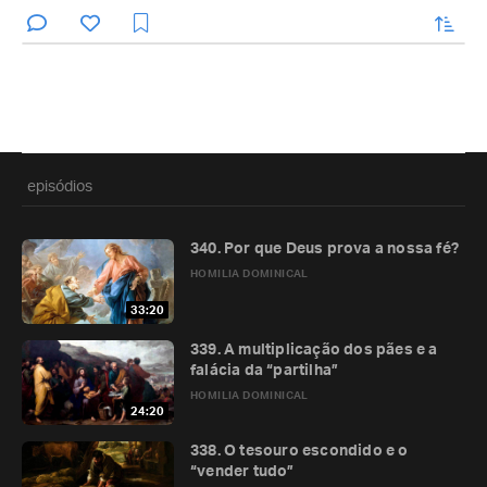
enviar
episódios
340. Por que Deus prova a nossa fé?
HOMILIA DOMINICAL
33:20
339. A multiplicação dos pães e a
falácia da “partilha”
HOMILIA DOMINICAL
24:20
338. O tesouro escondido e o
“vender tudo”