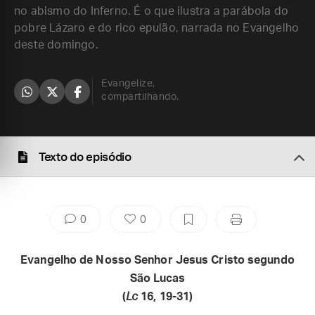
no abismo do Inferno. É o que ilustra a parábola do
pobre Lázaro e do rico epulão, narrada no Evangelho
deste domingo.
Evangelize,
compartilhando.
Texto do episódio
0
0
Evangelho de Nosso Senhor Jesus Cristo segundo
São Lucas
(
Lc
16, 19-31)