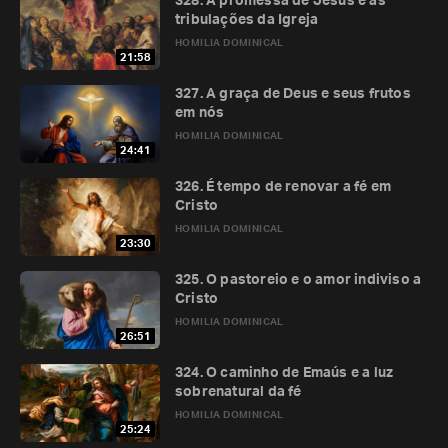
328. A promessa de Jesus e as
tribulações da Igreja
HOMILIA DOMINICAL
21:58
327. A graça de Deus e seus frutos
em nós
HOMILIA DOMINICAL
24:41
326. É tempo de renovar a fé em
Cristo
HOMILIA DOMINICAL
23:30
325. O pastoreio e o amor indiviso a
Cristo
HOMILIA DOMINICAL
26:51
324. O caminho de Emaús e a luz
sobrenatural da fé
HOMILIA DOMINICAL
25:24