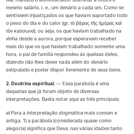
mesmo salário, i. e., um denário a cada um. Como se
sentissem injustiçados os que haviam suportado todo
o peso do dia e do calor (gr. τὸ βάρος τῆς ἡμέρας καὶ
τὸν καύσωνα), ou seja, os que haviam trabalhado na
vinha desde a aurora, porque esperavam receber
mais do que os que haviam trabalhado somente uma
hora, o pai de família respondeu às queixas deles,
dizendo não lhes dever nada além do denário
estipulado e poder dispor livremente de seus bens.
2.
Doutrina espiritual.
— Essa parábola é uma
daquelas que já foram objeto de diversas
interpretações. Basta notar aqui as três principais:
a
)
Para a
interpretação dogmática
mais comum e
antiga, 1) a parábola (considerada quase como
alegoria) significa que Deus, nas várias idades tanto