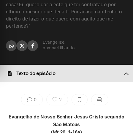
casa! Eu quero dar a este que foi contratado por
último o mesmo que dei a ti. Por acaso não tenho o
direito de fazer o que quero com aquilo que me
pertence?”
Evangelize,
compartilhando.
Texto do episódio
0
2
Evangelho de Nosso Senhor Jesus Cristo segundo
São Mateus
(
Mt
20, 1-16a)