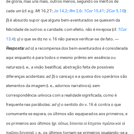
de glória, mas uns mais, outros menos, segundo os méritos de
cada um (cf. e.g.
Mt
16,27;
Jo
14,2
;
Rm
2,6
;
1Cor
15,41
;
2Cor
5,10
);
β) é absurdo supor que alguns bem-aventurados se queixem da
felicidade de outros: a caridade, com efeito, não é invejosa (cf.
1Cor
13,4
); γ) o que se diz no v. 16 não parece verificar-se de fato. —
Resposta:
ad
α) a recompensa dos bem-aventurados é considerada
aqui enquanto é para todos o mesmo prêmio em
essência
ou
natureza
(i. e., a visão beatífica), abstração feita de possíveis
diferenças acidentais;
ad
β) o cansaço e a queixa dos operários são
elementos da
imagem
(i. e., adornos narrativos), sem
correspondência unívoca com a
realidade
significada, como é
frequente nas parábolas;
ad
γ) o sentido do v. 16 é: contra o que
comumente se espera, os últimos são equiparados aos primeiros, e
os primeiros aos últimos (gr. οὕτως ἔσονται οἱ ἔσχατοι πρῶτοι καὶ οἱ
πρῶτοι ἔσχατοι), i. e., os últimos tornam-se primeiros igualando-se a