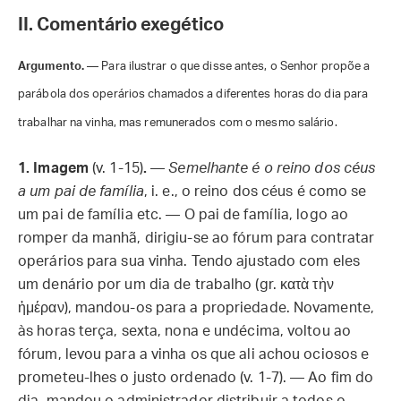
II. Comentário exegético
Argumento.
— Para ilustrar o que disse antes, o Senhor propõe a
parábola dos operários chamados a diferentes horas do dia para
trabalhar na vinha, mas remunerados com o mesmo salário.
1.
Imagem
(v. 1-15)
.
—
Semelhante é o reino dos céus
a um pai de família
, i. e., o reino dos céus é como se
um pai de família etc. — O pai de família, logo ao
romper da manhã, dirigiu-se ao fórum para contratar
operários para sua vinha. Tendo ajustado com eles
um denário por um dia de trabalho (gr. κατὰ τὴν
ἡμέραν), mandou-os para a propriedade. Novamente,
às horas terça, sexta, nona e undécima, voltou ao
fórum, levou para a vinha os que ali achou ociosos e
prometeu-lhes o justo ordenado (v. 1-7). — Ao fim do
dia, mandou o administrador distribuir a todos o