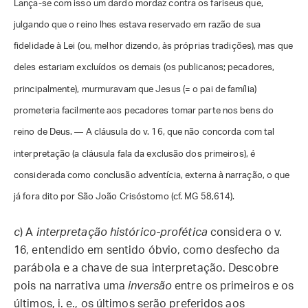
Lança-se com isso um dardo mordaz contra os fariseus que,
julgando que o reino lhes estava reservado em razão de sua
fidelidade à Lei (ou, melhor dizendo, às próprias tradições), mas que
deles estariam excluídos os demais (os publicanos; pecadores,
principalmente), murmuravam que Jesus (= o pai de família)
prometeria facilmente aos pecadores tomar parte nos bens do
reino de Deus. — A cláusula do v. 16, que não concorda com tal
interpretação (a cláusula fala da exclusão dos primeiros), é
considerada como conclusão adventícia, externa à narração, o que
já fora dito por São João Crisóstomo (cf. MG 58,614).
c
)
A
interpretação histórico-profética
considera o v.
16, entendido em sentido óbvio, como desfecho da
parábola e a chave de sua interpretação. Descobre
pois na narrativa uma
inversão
entre os primeiros e os
últimos, i. e., os últimos serão preferidos aos