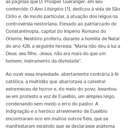
as páginas que D. Prosper Guéranger, em seu
conhecido
O Ano Litúrgico
[1], dedicou à vida de São
Cirilo e, de modo particular, à atuação dos leigos na
controvérsia nestoriana. Elevado ao patriarcado de
Constantinopla, capital do Império Romano do
Oriente, Nestório proferiu, durante a homilia de Natal
do ano 428, a seguinte heresia: “Maria não deu à luz a
Deus; seu filho, Jesus, não era mais do que um
homem, instrumento da divindade”.
Ao ouvir essa impiedade, abertamente contrária à fé
católica, a multidão que abarrotava a catedral
estremeceu de horror e, do meio do povo, levantou-
se em protesto a voz de Eusébio, um simples leigo,
condenando sem medo o erro do pastor. A
indignação e o heróico atrevimento de Eusébio
encontraram eco em muitos outros fiéis, que se
manifestaram exigindo que se declarasse anátema