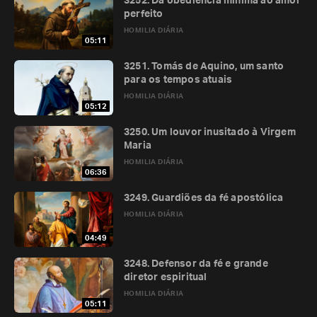
3252. Da obediência mínima ao amor
perfeito
HOMILIA DIÁRIA
05:11
3251. Tomás de Aquino, um santo
para os tempos atuais
HOMILIA DIÁRIA
05:12
3250. Um louvor inusitado à Virgem
Maria
HOMILIA DIÁRIA
06:36
3249. Guardiões da fé apostólica
HOMILIA DIÁRIA
04:49
3248. Defensor da fé e grande
diretor espiritual
HOMILIA DIÁRIA
05:11