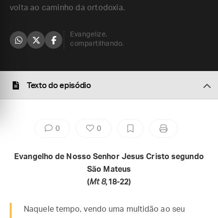
volta ao caminho da ortodoxia.
Evangelize,
compartilhando.
Texto do episódio
0
0
Evangelho de Nosso Senhor Jesus Cristo segundo
São Mateus
(
Mt 8
,18-22)
Naquele tempo, vendo uma multidão ao seu