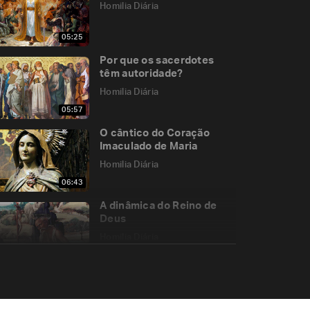
Homilia Diária
05:25
Por que os sacerdotes
têm autoridade?
Homilia Diária
05:57
O cântico do Coração
Imaculado de Maria
Homilia Diária
06:43
A dinâmica do Reino de
Deus
Homilia Diária
05:27
Memória de São Leão
Magno, Papa e Doutor da
Igreja