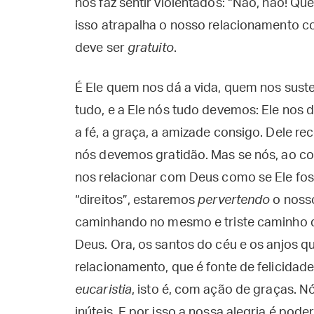
nos faz sentir violentados: “Não, não! Qu
isso atrapalha o nosso relacionamento 
deve ser
gratuito
.
É Ele quem nos dá a vida, quem nos susten
tudo, e a Ele nós tudo devemos: Ele nos d
a fé, a graça, a amizade consigo. Dele r
nós devemos gratidão. Mas se nós, ao c
nos relacionar com Deus como se Ele fos
“direitos”, estaremos
pervertendo
o noss
caminhando no mesmo e triste caminho d
Deus. Ora, os santos do céu e os anjos 
relacionamento, que é fonte de felicida
eucaristia
, isto é, com ação de graças. 
inúteis. E por isso a nossa alegria é pode