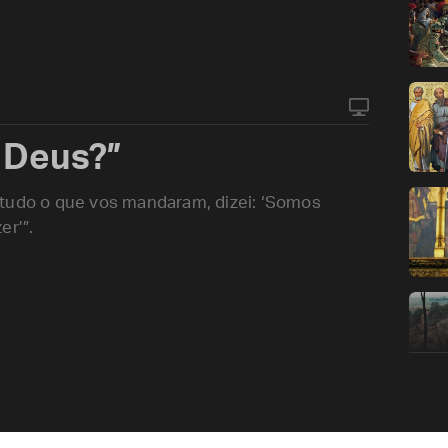
e Deus?”
 tudo o que vos mandaram, dizei: ‘Somos
er’”.