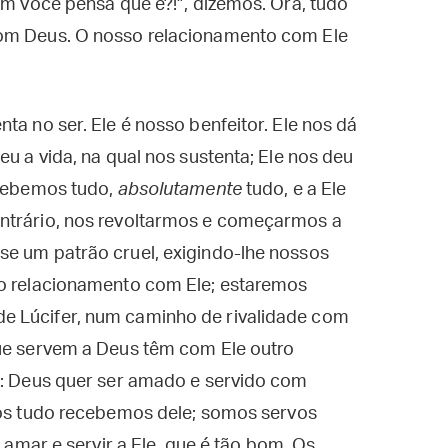
em você pensa que é?!”, dizemos. Ora, tudo
com Deus. O nosso relacionamento com Ele
ta no ser. Ele é nosso benfeitor. Ele nos dá
eu a vida, na qual nos sustenta; Ele nos deu
ecebemos tudo,
absolutamente
tudo, e a Ele
ontrário, nos revoltarmos e começarmos a
se um patrão cruel, exigindo-lhe nossos
o relacionamento com Ele; estaremos
e Lúcifer, num caminho de rivalidade com
que servem a Deus têm com Ele outro
de: Deus quer ser amado e servido com
Nós tudo recebemos dele; somos servos
r amar e servir a Ele, que é tão bom. Os