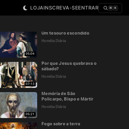
LOJA
INSCREVA-SE
ENTRAR
⌘
K
Um tesouro escondido
Homilia Diária
05:04
Por que Jesus quebrava o
sábado?
Homilia Diária
07:13
Memória de São
Policarpo, Bispo e Mártir
Homilia Diária
05:21
Fogo sobre a terra