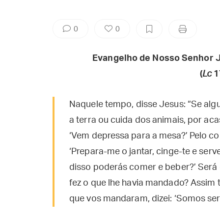
0
0
Evangelho de Nosso Senhor J
(
Lc
1
Naquele tempo, disse Jesus: “Se al
a terra ou cuida dos animais, por aca
‘Vem depressa para a mesa?’ Pelo con
‘Prepara-me o jantar, cinge-te e se
disso poderás comer e beber?’ Será
fez o que lhe havia mandado? Assim 
que vos mandaram, dizei: ‘Somos serv