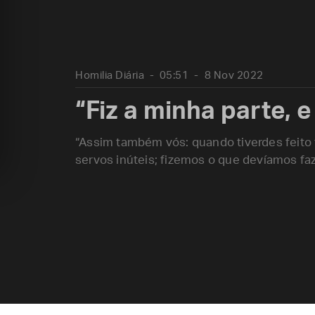
Homilia Diária
05:51
8 Nov 2022
“Fiz a minha parte, 
“Assim também vós: quando tiverdes feito
servos inúteis; fizemos o que devíamos faz