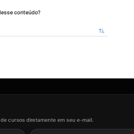
desse conteúdo?
enviar
 de cursos diretamente em seu e-mail.
E-mail