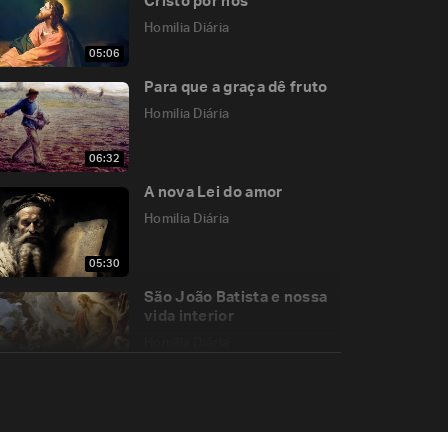
Cristo por nós
Homilia Diária
05:06
Para que a graça dê fruto
Homilia Diária
06:32
A nova Lei do amor
Homilia Diária
05:30
São João Batista e nossa
vida interior
Homilia Diária
05:08
A dureza de quem não
quer crer