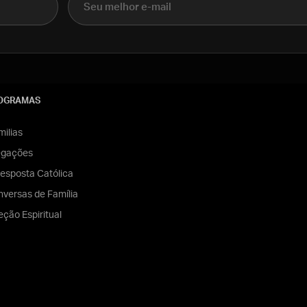
OGRAMAS
ilias
egações
esposta Católica
versas de Família
eção Espiritual