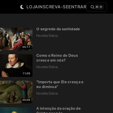
LOJA
INSCREVA-SE
ENTRAR
⌘
K
O segredo da santidade
Homilia Diária
05:17
Como o Reino de Deus
cresce em nós?
Homilia Diária
11:09
“Importa que Ele cresça e
eu diminua”
Homilia Diária
05:09
A intenção da oração de