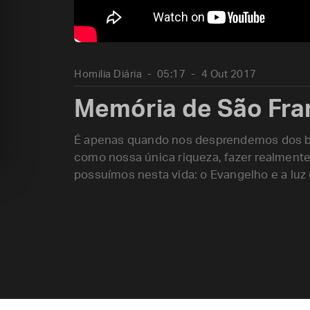
Homilia Diária
05:17
4 Out 2017
Memória de São Fran
É apenas quando nos desprendemos dos be
como nossa única riqueza, fazer realmente
possuímos nesta vida: o Evangelho e a luz 