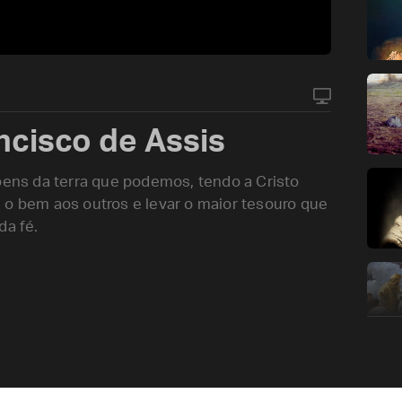
cisco de Assis
ns da terra que podemos, tendo a Cristo
 o bem aos outros e levar o maior tesouro que
da fé.