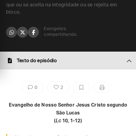
que ou se aceita na integridade ou se rejeita em
bloco.
Evangelize,
compartilhando.
Texto do episódio
0
2
Evangelho de Nosso Senhor Jesus Cristo segundo
São Lucas
(
Lc
10, 1-12)