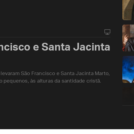
cisco e Santa Jacinta
 levaram São Francisco e Santa Jacinta Marto,
o pequenos, às alturas da santidade cristã.