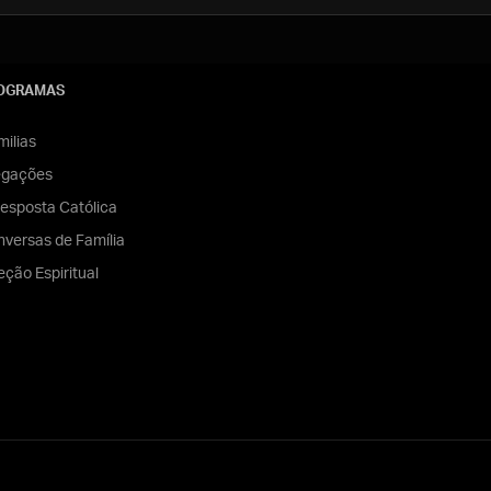
OGRAMAS
ilias
egações
esposta Católica
versas de Família
eção Espiritual