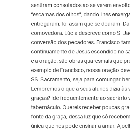
sentiram consolados ao se verem envoltos 
“escamas dos olhos”, dando-lhes enxergar
entregaram, foi assim que se doaram. Dal
comovedora. Lúcia descreve como S. Jaci
conversão dos pecadores. Francisco ta
continuamente de Jesus escondido no sac
e a oração, são obras quaresmais que p
exemplo de Francisco, nossa oração deve 
SS. Sacramento, seja para comungar bem,
Lembremos o que a seus alunos dizia às 
graças? Ide frequentemente ao sacrário 
tabernáculo. Quereis receber poucas graç
fonte da graça, dessa luz que só recebem
única que nos pode ensinar a amar. Ajoe