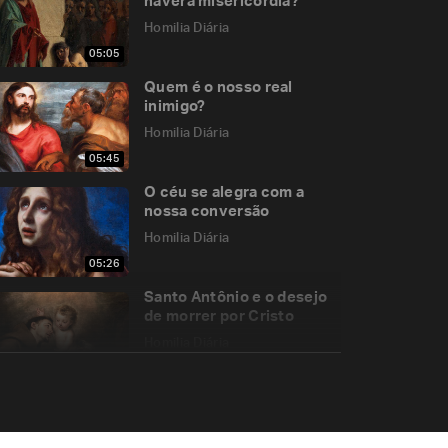
haverá misericórdia?
Homilia Diária
05:05
Quem é o nosso real
inimigo?
Homilia Diária
05:45
O céu se alegra com a
nossa conversão
Homilia Diária
05:26
Santo Antônio e o desejo
de morrer por Cristo
Homilia Diária
07:18
A unidade da Igreja de
Cristo