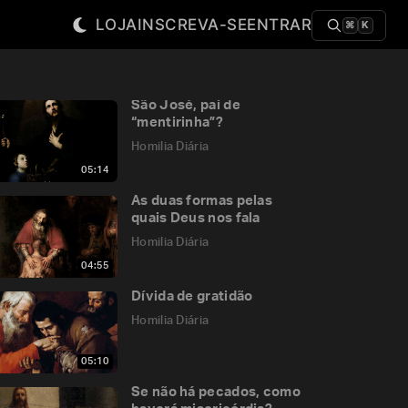
LOJA
INSCREVA-SE
ENTRAR
⌘
K
São José, pai de
“mentirinha”?
Homilia Diária
05:14
As duas formas pelas
quais Deus nos fala
Homilia Diária
04:55
Dívida de gratidão
Homilia Diária
05:10
Se não há pecados, como