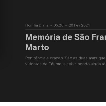
Homilia Diária
05:26
20 Fev 2021
Memória de São Fran
Marto
Penitência e oração. São as duas asas que
videntes de Fátima, a subir, sendo ainda tã