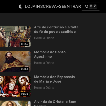
LOJA
INSCREVA-SE
ENTRAR
⌘
K
A fé do centurião e a falta
de fé do povo escolhido
Homilia Diária
08:52
Memória de Santo
Agostinho
Homilia Diária
05:51
Memória dos Esponsais
de Maria e José
Homilia Diária
05:33
A vinda de Cristo, o Bom