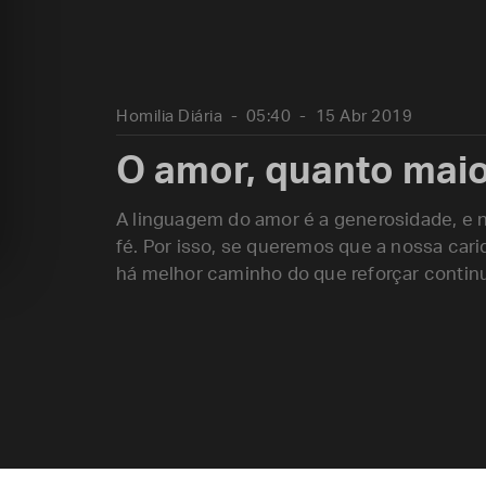
Homilia Diária
05:40
15 Abr 2019
O amor, quanto maio
A linguagem do amor é a generosidade, e n
fé. Por isso, se queremos que a nossa car
há melhor caminho do que reforçar continu