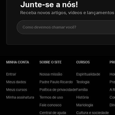
Junte-se a nós!
Receba novos artigos, vídeos e lançamentos
Nome completo
MINHA CONTA
SOBRE O SITE
CURSOS
PR
Entrar
Nossa missão
Espiritualidade
Hom
Meus dados
Padre Paulo Ricardo
Teologia
Pr
Meus cursos
Política de privacidade
Família
A R
Minha assinatura
Termos de uso
História
Con
Fale conosco
Mariologia
Dir
Central de ajuda
Cultura e sociedade