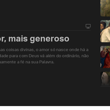
r, mais generoso
as coisas divinas, o amor só nasce onde há a
idade para com Deus vá além do ordinário, não
amente a fé na sua Palavra.