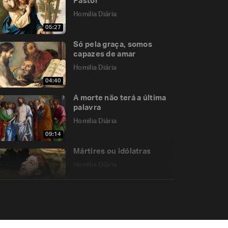
Pastor
Homilia Diária
05:27
Só pela graça, somos
capazes de amar
Homilia Diária
04:40
A morte não terá a última
palavra
Homilia Diária
09:14
Mártires ou idólatras
Homilia Diária
05:28
Memória dos
Protomártires da Igreja de
Roma