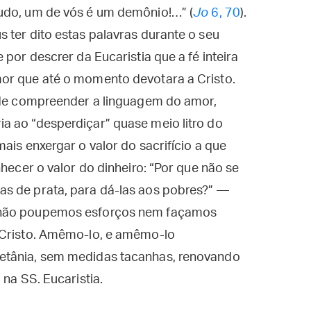
udo, um de vós é um demônio!…” (
Jo
6, 70
).
 ter dito estas palavras durante o seu
 por descrer da Eucaristia que a fé inteira
or que até o momento devotara a Cristo.
z de compreender a linguagem do amor,
a ao “desperdiçar” quase meio litro do
ais enxergar o valor do sacrifício a que
nhecer o valor do dinheiro: “Por que não se
s de prata, para dá-las aos pobres?” —
 não poupemos esforços nem façamos
 Cristo. Amêmo-lo, e amêmo-lo
etânia, sem medidas tacanhas, renovando
 na SS. Eucaristia.