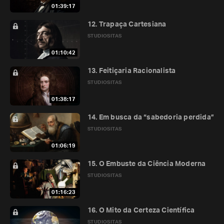
01:39:17
12. Trapaça Cartesiana
STUDIOSITAS
01:10:42
13. Feitiçaria Racionalista
STUDIOSITAS
01:38:17
14. Em busca da “sabedoria perdida”
STUDIOSITAS
01:06:19
15. O Embuste da Ciência Moderna
STUDIOSITAS
01:16:23
16. O Mito da Certeza Científica
STUDIOSITAS