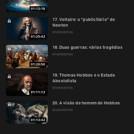
01:12:18
17. Voltaire: o “publicitário” de
Newton
STUDIOSITAS
01:25:42
18. Duas guerras: várias tragédias
STUDIOSITAS
01:20:50
19. Thomas Hobbes e o Estado
Absolutista
STUDIOSITAS
01:11:13
20. A visão de homem de Hobbes
STUDIOSITAS
01:13:42