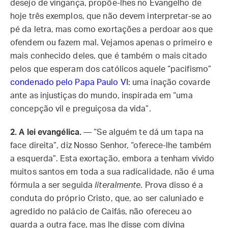
desejo de vingança, propõe-lhes no Evangelho de
hoje três exemplos, que não devem interpretar-se ao
pé da letra, mas como exortações a perdoar aos que
ofendem ou fazem mal. Vejamos apenas o primeiro e
mais conhecido deles, que é também o mais citado
pelos que esperam dos católicos aquele “pacifismo”
condenado pelo Papa Paulo VI
: uma inação covarde
ante as injustiças do mundo, inspirada em “uma
concepção vil e preguiçosa da vida”.
2.
A lei evangélica.
— “Se alguém te dá um tapa na
face direita”, diz Nosso Senhor, “oferece-lhe também
a esquerda”. Esta exortação, embora a tenham vivido
muitos santos em toda a sua radicalidade, não é uma
fórmula a ser seguida
literalmente
. Prova disso é a
conduta do próprio Cristo, que, ao ser caluniado e
agredido no palácio de Caifás, não ofereceu ao
guarda a outra face, mas lhe disse com divina