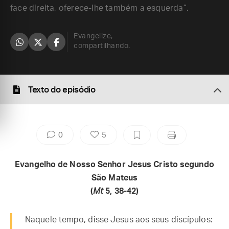
face direita, oferece-lhe também a esquerda”.
Evangelize,
compartilhando.
Texto do episódio
0
5
Evangelho de Nosso Senhor Jesus Cristo segundo
São Mateus
(
Mt
5, 38-42)
Naquele tempo, disse Jesus aos seus discípulos: