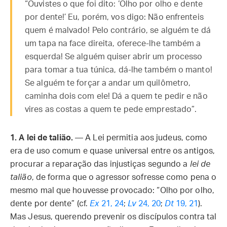
“Ouvistes o que foi dito: ‘Olho por olho e dente
por dente!’ Eu, porém, vos digo: Não enfrenteis
quem é malvado! Pelo contrário, se alguém te dá
um tapa na face direita, oferece-lhe também a
esquerda! Se alguém quiser abrir um processo
para tomar a tua túnica, dá-lhe também o manto!
Se alguém te forçar a andar um quilômetro,
caminha dois com ele! Dá a quem te pedir e não
vires as costas a quem te pede emprestado”.
1.
A lei de talião.
— A Lei permitia aos judeus, como
era de uso comum e quase universal entre os antigos,
procurar a reparação das injustiças segundo a
lei de
talião
, de forma que o agressor sofresse como pena o
mesmo mal que houvesse provocado: “Olho por olho,
dente por dente” (cf.
Ex
21, 24
;
Lv
24, 20
;
Dt
19, 21
).
Mas Jesus, querendo prevenir os discípulos contra tal