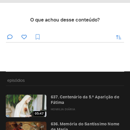
O que achou desse conteúdo?
enviar
episódios
637. Centenário da 5.ª Aparição de
Fátima
HOMILIA DIÁRIA
05:47
636. Memória do Santíssimo Nome
de Maria