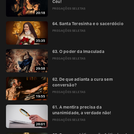
Céu!
PREGAÇÕES SELETAS
20:18
64. Santa Teresinha e o sacerdócio
PREGAÇÕES SELETAS
35:35
63. O poder da Imaculada
PREGAÇÕES SELETAS
29:58
62. De que adianta a cura sem
conversão?
PREGAÇÕES SELETAS
19:55
61. A mentira precisa da
unanimidade, a verdade não!
PREGAÇÕES SELETAS
28:01