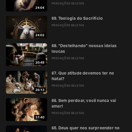
PREGAÇÕES SELETAS
24:04
69. Teologia do Sacrifício
PREGAÇÕES SELETAS
24:02
68. “Destelhando” nossas ideias
loucas
PREGAÇÕES SELETAS
20:48
67. Que atitude devemos ter no
Natal?
PREGAÇÕES SELETAS
26:13
66. Sem perdoar, você nunca vai
amar!
PREGAÇÕES SELETAS
37:40
65. Deus quer nos surpreender no