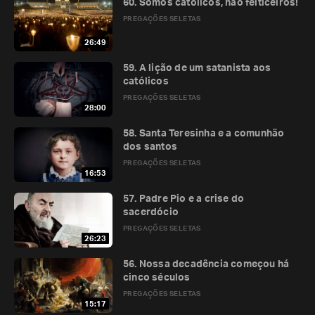
60. Somos católicos, não feiticeiros!
PREGAÇÕES SELETAS
26:49
59. A lição de um satanista aos
católicos
PREGAÇÕES SELETAS
28:00
58. Santa Teresinha e a comunhão
dos santos
PREGAÇÕES SELETAS
16:53
57. Padre Pio e a crise do
sacerdócio
PREGAÇÕES SELETAS
26:23
56. Nossa decadência começou há
cinco séculos
PREGAÇÕES SELETAS
15:17