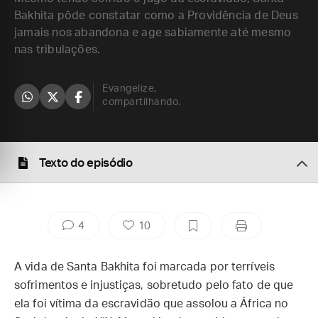
Bakhita pôde constatar como a Providência de Deus
jamais nos abandona e age sabiamente até mesmo
nas tribulações.
Evangelize,
compartilhando.
Texto do episódio
4
10
A vida de Santa Bakhita foi marcada por terríveis
sofrimentos e injustiças, sobretudo pelo fato de que
ela foi vítima da escravidão que assolou a África no