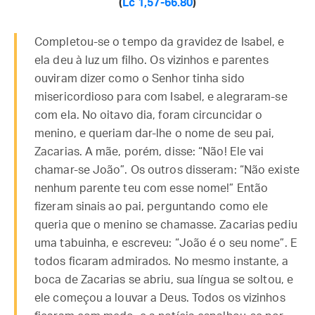
(
Lc 1,57-66.80
)
Completou-se o tempo da gravidez de Isabel, e
ela deu à luz um filho. Os vizinhos e parentes
ouviram dizer como o Senhor tinha sido
misericordioso para com Isabel, e alegraram-se
com ela. No oitavo dia, foram circuncidar o
menino, e queriam dar-lhe o nome de seu pai,
Zacarias. A mãe, porém, disse: “Não! Ele vai
chamar-se João”. Os outros disseram: “Não existe
nenhum parente teu com esse nome!” Então
fizeram sinais ao pai, perguntando como ele
queria que o menino se chamasse. Zacarias pediu
uma tabuinha, e escreveu: “João é o seu nome”. E
todos ficaram admirados. No mesmo instante, a
boca de Zacarias se abriu, sua língua se soltou, e
ele começou a louvar a Deus. Todos os vizinhos