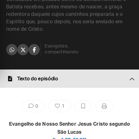
Batista recebeu, antes mesmo de nascer, a graça
redentora daquele cujos caminhos prepararia e o
Espírito que, pouco depois, nos seria enviado em
nome de Cristo.
Evangelize,
compartilhando.
Texto do episódio
0
1
Evangelho de Nosso Senhor Jesus Cristo segundo
São Lucas