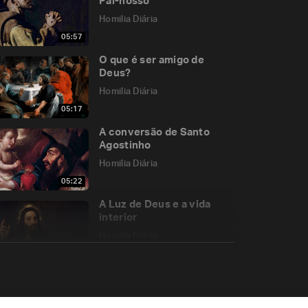
Pai-nosso
Homilia Diária
05:57
O que é ser amigo de
Deus?
Homilia Diária
05:17
A conversão de Santo
Agostinho
Homilia Diária
05:22
A Luz de Deus e a vida
interior
Homilia Diária
05:10
A Virgem compadecida e
a nossa falta de
compaixão