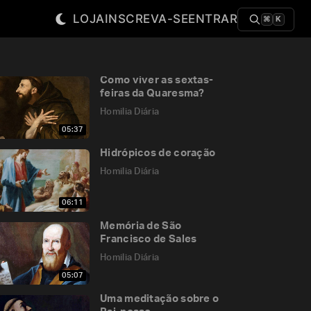
LOJA
INSCREVA-SE
ENTRAR
⌘
K
Como viver as sextas-
feiras da Quaresma?
Homilia Diária
05:37
Hidrópicos de coração
Homilia Diária
06:11
Memória de São
Francisco de Sales
Homilia Diária
05:07
Uma meditação sobre o