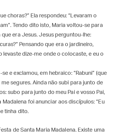
que choras?” Ela respondeu: “Levaram o
m”. Tendo dito isto, Maria voltou-se para
a que era Jesus. Jesus perguntou-lhe:
uras?” Pensando que era o jardineiro,
 o levaste dize-me onde o colocaste, e eu o
ou-se e exclamou, em hebraico: “Rabuni” (que
o me segures. Ainda não subi para junto de
os: subo para junto do meu Pai e vosso Pai,
 Madalena foi anunciar aos discípulos: “Eu
e tinha dito.
Festa de Santa Maria Madalena. Existe uma