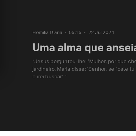
Homilia Diária
05:15
22 Jul 2024
Uma alma que anseia 
“Jesus perguntou-lhe: ‘Mulher, por que c
jardineiro, Maria disse: ‘Senhor, se foste 
o irei buscar’.”