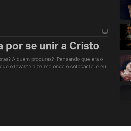
por se unir a Cristo
horas? A quem procuras?’ Pensando que era o
tu que o levaste dize-me onde o colocaste, e eu