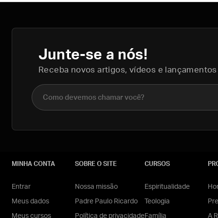
Junte-se a nós!
Receba novos artigos, vídeos e lançamentos
Nome completo
MINHA CONTA
SOBRE O SITE
CURSOS
PR
Entrar
Nossa missão
Espiritualidade
Hom
Meus dados
Padre Paulo Ricardo
Teologia
Pr
Meus cursos
Política de privacidade
Família
A R