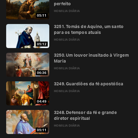
perfeito
HOMILIA DIÁRIA
05:11
3251. Tomás de Aquino, um santo
para os tempos atuais
HOMILIA DIÁRIA
05:12
3250. Um louvor inusitado à Virgem
Maria
HOMILIA DIÁRIA
06:36
3249. Guardiões da fé apostólica
HOMILIA DIÁRIA
04:49
3248. Defensor da fé e grande
diretor espiritual
HOMILIA DIÁRIA
05:11