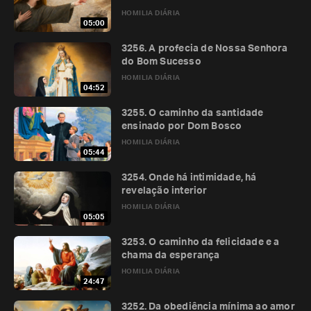
HOMILIA DIÁRIA
05:00
3256. A profecia de Nossa Senhora
do Bom Sucesso
HOMILIA DIÁRIA
04:52
3255. O caminho da santidade
ensinado por Dom Bosco
HOMILIA DIÁRIA
05:44
3254. Onde há intimidade, há
revelação interior
HOMILIA DIÁRIA
05:05
3253. O caminho da felicidade e a
chama da esperança
HOMILIA DIÁRIA
24:47
3252. Da obediência mínima ao amor