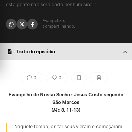
esta gente não será dado nenhum sinal’”.
Evangelize,
compartilhando.
Texto do episódio
0
0
Evangelho de Nosso Senhor Jesus Cristo segundo
São Marcos
(
Mc
8, 11-13)
Naquele tempo, os fariseus vieram e começaram