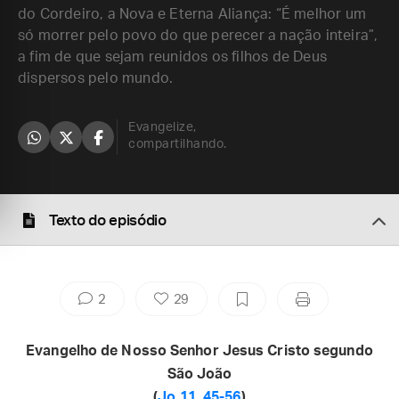
do Cordeiro, a Nova e Eterna Aliança: “É melhor um
só morrer pelo povo do que perecer a nação inteira”,
a fim de que sejam reunidos os filhos de Deus
dispersos pelo mundo.
Evangelize,
compartilhando.
Texto do episódio
2
29
Evangelho de Nosso Senhor Jesus Cristo segundo
São João
(
Jo 11, 45-56
)