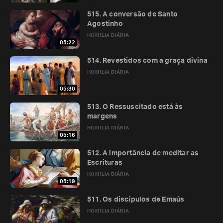
515. A conversão de Santo
Agostinho
HOMILIA DIÁRIA
05:22
514. Revestidos com a graça divina
HOMILIA DIÁRIA
05:30
513. O Ressuscitado está às
margens
HOMILIA DIÁRIA
05:16
512. A importância de meditar as
Escrituras
HOMILIA DIÁRIA
05:19
511. Os discípulos de Emaús
HOMILIA DIÁRIA