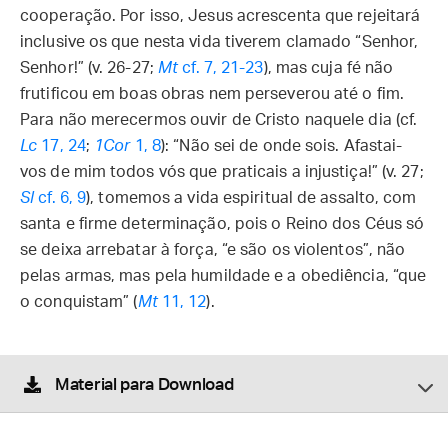
cooperação. Por isso, Jesus acrescenta que rejeitará
inclusive os que nesta vida tiverem clamado “Senhor,
Senhor!” (v. 26-27;
Mt
cf. 7, 21-23
), mas cuja fé não
frutificou em boas obras nem perseverou até o fim.
Para não merecermos ouvir de Cristo naquele dia (cf.
Lc
17, 24
;
1Cor
1, 8
): “Não sei de onde sois. Afastai-
vos de mim todos vós que praticais a injustiça!” (v. 27;
Sl
cf. 6, 9
), tomemos a vida espiritual de assalto, com
santa e firme determinação, pois o Reino dos Céus só
se deixa arrebatar à força, “e são os violentos”, não
pelas armas, mas pela humildade e a obediência, “que
o conquistam” (
Mt
11, 12
).
Material para Download