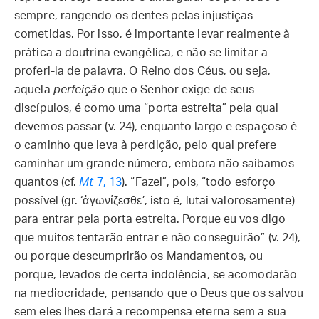
sempre, rangendo os dentes pelas injustiças
cometidas. Por isso, é importante levar realmente à
prática a doutrina evangélica, e não se limitar a
proferi-la de palavra. O Reino dos Céus, ou seja,
aquela
perfeição
que o Senhor exige de seus
discípulos, é como uma “porta estreita” pela qual
devemos passar (v. 24), enquanto largo e espaçoso é
o caminho que leva à perdição, pelo qual prefere
caminhar um grande número, embora não saibamos
quantos (cf.
Mt
7, 13
). “Fazei”, pois, “todo esforço
possível (gr. ‘ἀγωνίζεσθε’, isto é, lutai valorosamente)
para entrar pela porta estreita. Porque eu vos digo
que muitos tentarão entrar e não conseguirão” (v. 24),
ou porque descumprirão os Mandamentos, ou
porque, levados de certa indolência, se acomodarão
na mediocridade, pensando que o Deus que os salvou
sem eles lhes dará a recompensa eterna sem a sua