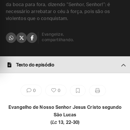
da boca para fora, dizendo “Senhor, Senhor!”: é
necessário arrebatar o céu à força, pois são os
violentos que o conquistam.
Evangelize,
compartilhando.
Texto do episódio
0
0
Evangelho de Nosso Senhor Jesus Cristo segundo
São Lucas
(
Lc
13, 22-30)