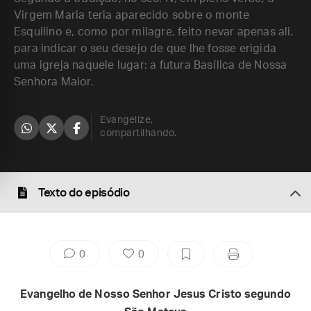
Virgem Maria teria aparecido sobre o monte
Esquilino e, como por milagre, feito nevar apenas ali,
para indicar o seu desejo de que lhe fosse erigida
uma igreja naquele lugar: a futura Basílica de Nossa
Senhora Maior.
Evangelize,
compartilhando.
Texto do episódio
0
0
Evangelho de Nosso Senhor Jesus Cristo segundo