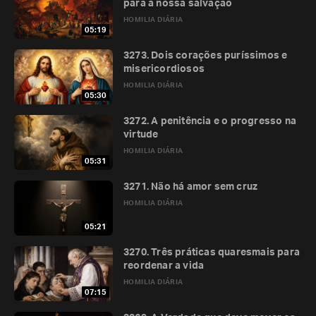
para a nossa salvação
HOMILIA DIÁRIA
05:19
3273. Dois corações puríssimos e
misericordiosos
HOMILIA DIÁRIA
05:30
3272. A penitência e o progresso na
virtude
HOMILIA DIÁRIA
05:31
3271. Não há amor sem cruz
HOMILIA DIÁRIA
05:21
3270. Três práticas quaresmais para
reordenar a vida
HOMILIA DIÁRIA
07:15