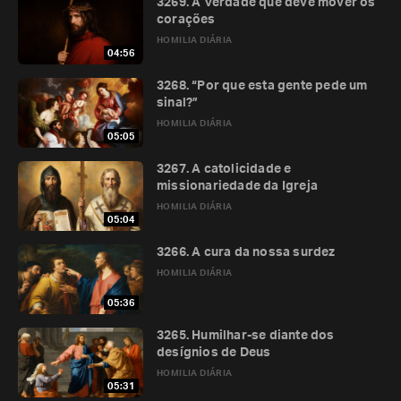
3269. A Verdade que deve mover os
corações
HOMILIA DIÁRIA
04:56
3268. “Por que esta gente pede um
sinal?”
HOMILIA DIÁRIA
05:05
3267. A catolicidade e
missionariedade da Igreja
HOMILIA DIÁRIA
05:04
3266. A cura da nossa surdez
HOMILIA DIÁRIA
05:36
3265. Humilhar-se diante dos
desígnios de Deus
HOMILIA DIÁRIA
05:31