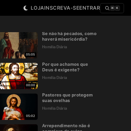
LOJA
INSCREVA-SE
ENTRAR
⌘
K
Se não há pecados, como
haverá misericórdia?
Homilia Diária
05:05
Por que achamos que
Deus é exigente?
Homilia Diária
00:00
Pastores que protegem
suas ovelhas
Homilia Diária
05:02
Arrependimento não é