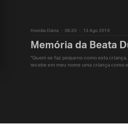
Homilia Diária
06:20
13 Ago 2019
Memória da Beata D
“Quem se faz pequeno como esta criança, 
recebe em meu nome uma criança como es