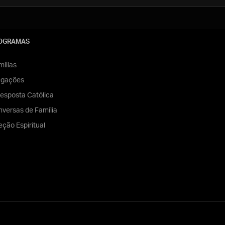
OGRAMAS
ilias
egações
esposta Católica
versas de Família
eção Espiritual