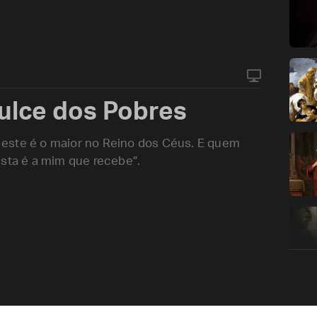
ulce dos Pobres
este é o maior no Reino dos Céus. E quem
ta é a mim que recebe”.