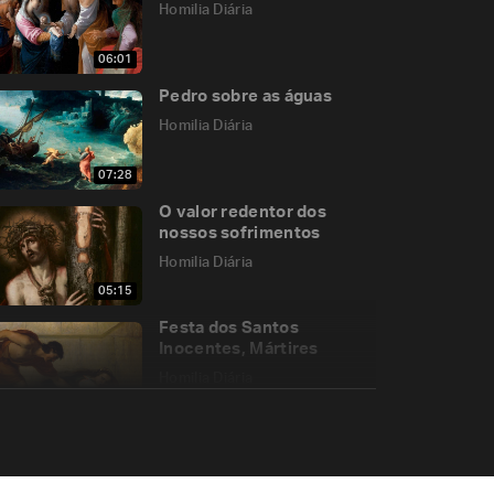
Homilia Diária
06:01
Pedro sobre as águas
Homilia Diária
07:28
O valor redentor dos
nossos sofrimentos
Homilia Diária
05:15
Festa dos Santos
Inocentes, Mártires
Homilia Diária
05:02
A vida eterna dá o
tempero da vida terrena