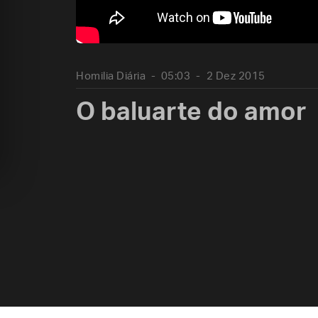
Homilia Diária
05:03
2 Dez 2015
O baluarte do amor