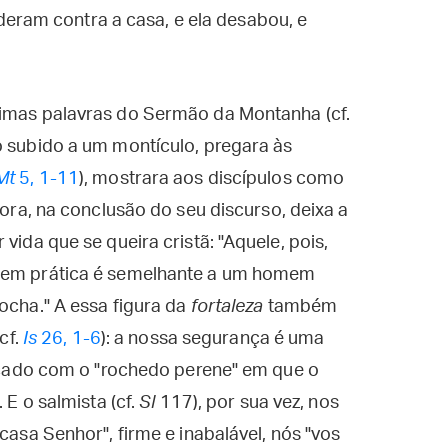
deram contra a casa, e ela desabou, e
timas palavras do Sermão da Montanha (cf.
o subido a um montículo, pregara às
Mt
5, 1-11
), mostrara aos discípulos como
gora, na conclusão do seu discurso, deixa a
vida que se queira cristã: "Aquele, pois,
e em prática é semelhante a um homem
ocha." A essa figura da
fortaleza
também
cf.
Is
26, 1-6
): a nossa segurança é uma
ificado com o "rochedo perene" em que o
 E o salmista (cf.
Sl
117), por sua vez, nos
casa Senhor", firme e inabalável, nós "vos