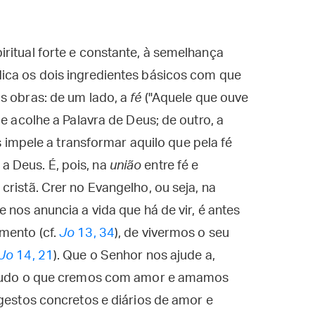
ritual forte e constante, à semelhança
ica os dois ingredientes básicos com que
s obras: de um lado, a
fé
("Aquele que ouve
 e acolhe a Palavra de Deus; de outro, a
os impele a transformar aquilo que pela fé
 Deus. É, pois, na
união
entre fé e
ristã. Crer no Evangelho, ou seja, na
 nos anuncia a vida que há de vir, é antes
mento (cf.
Jo
13, 34
), de vivermos o seu
Jo
14, 21
). Que o Senhor nos ajude a,
r tudo o que cremos com amor e amamos
 gestos concretos e diários de amor e