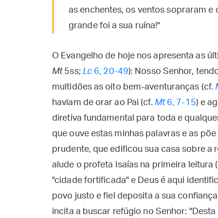
as enchentes, os ventos sopraram e 
grande foi a sua ruína!"
O Evangelho de hoje nos apresenta as úl
Mt
5ss;
Lc
6, 20-49
): Nosso Senhor, tend
multidões as oito bem-aventuranças (cf.
haviam de orar ao Pai (cf.
Mt
6, 7-15
) e a
diretiva fundamental para toda e qualquer 
que ouve estas minhas palavras e as põ
prudente, que edificou sua casa sobre a r
alude o profeta Isaías na primeira leitura (
"cidade fortificada" e Deus é aqui ident
povo justo e fiel deposita a sua confiança.
incita a buscar refúgio no Senhor: "Desta 