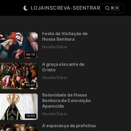
LOJA
INSCREVA-SE
ENTRAR
⌘
K
Festa da Visitação de
Nossa Senhora
Homilia Diária
06:10
A graça elevante de
Cristo
Homilia Diária
05:07
Solenidade de Nossa
Senhora da Conceição
Aparecida
Homilia Diária
10:55
A esperança da profetisa