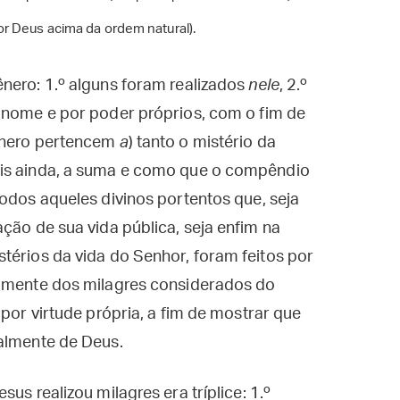
or Deus acima da ordem natural).
nero: 1.º alguns foram realizados
nele
, 2.º
 nome e por poder próprios, com o fim de
gênero pertencem
a
) tanto o mistério da
ais ainda, a suma e como que o compêndio
odos aqueles divinos portentos que, seja
ção de sua vida pública, seja enfim na
térios da vida do Senhor, foram feitos por
camente dos milagres considerados do
 por virtude própria, a fim de mostrar que
ealmente de Deus.
us realizou milagres era tríplice: 1.º