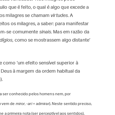
ilo que é feito, o qual é algo que excede a
o os milagres se chamam
virtudes
. A
itos os milagres, a saber: para manifestar
amam-se comumente
sinais
. Mas em razão da
dígios
, como se mostrassem algo distante’
 como ‘um efeito sensível superior à
or Deus à margem da ordem habitual da
).
ia ser conhecido pelos homens nem, por
m
vem de
miror
,
-ari
= admirar). Neste sentido preciso,
lhe a primeira nota (ser perceptível aos sentidos),