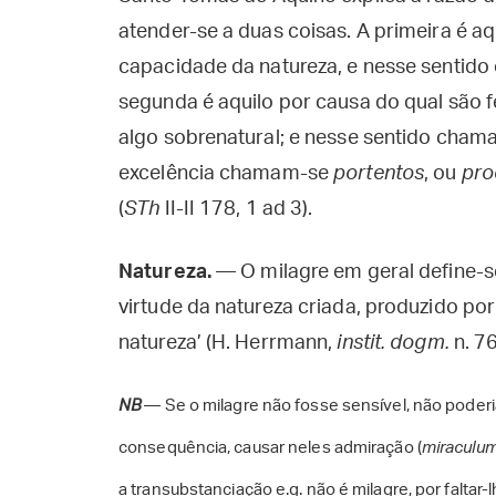
atender-se a duas coisas. A primeira é aqu
capacidade da natureza, e nesse sentid
segunda é aquilo por causa do qual são fe
algo sobrenatural; e nesse sentido ch
excelência chamam-se
portentos
, ou
pro
(
STh
II-II 178, 1 ad 3).
Natureza.
— O milagre em geral define-se
virtude da natureza criada, produzido p
natureza’ (H. Herrmann,
instit. dogm.
n. 76
NB
— Se o milagre não fosse sensível, não poder
consequência, causar neles admiração (
miraculu
a transubstanciação e.g. não é milagre, por faltar-