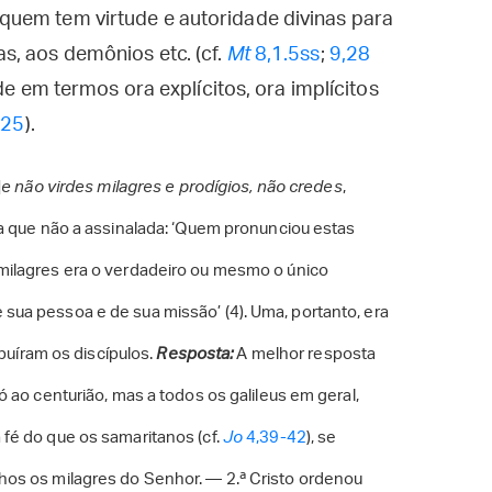
uem tem virtude e autoridade divinas para
s, aos demônios etc. (cf.
Mt
8,1.5ss
;
9,28
ade em termos ora explícitos, ora implícitos
-25
).
]
e não virdes milagres e prodígios, não credes
,
ra que não a assinalada: ‘Quem pronunciou estas
milagres era o verdadeiro ou mesmo o único
ua pessoa e de sua missão’ (4). Uma, portanto, era
ibuíram os discípulos.
Resposta:
A melhor resposta
 ao centurião, mas a todos os galileus em geral,
fé do que os samaritanos (cf.
Jo
4,39-42
), se
hos os milagres do Senhor. — 2.ª Cristo ordenou