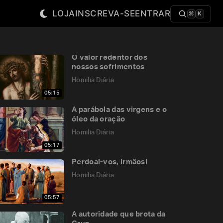
LOJA
INSCREVA-SE
ENTRAR
⌘
K
O valor redentor dos
nossos sofrimentos
Homilia Diária
05:15
A parábola das virgens e o
óleo da oração
Homilia Diária
05:17
Perdoai-vos, irmãos!
Homilia Diária
05:57
A autoridade que brota da