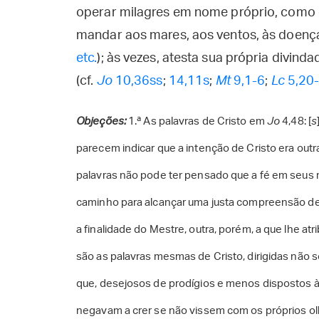
operar milagres em nome próprio, como q
mandar aos mares, aos ventos, às doença
etc.
); às vezes, atesta sua própria divind
(cf.
Jo
10,36ss
;
14,11s
;
Mt
9,1-6
;
Lc
5,20
Objeções:
1.ª As palavras de Cristo em
Jo
4,48: [
s
parecem indicar que a intenção de Cristo era out
palavras não pode ter pensado que a fé em seus 
caminho para alcançar uma justa compreensão de s
a finalidade do Mestre, outra, porém, a que lhe atr
são as palavras mesmas de Cristo, dirigidas não só
que, desejosos de prodígios e menos dispostos à 
negavam a crer se não vissem com os próprios ol