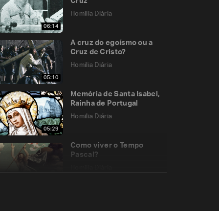
Cruz
Homilia Diária
06:14
A cruz do egoísmo ou a
Cruz de Cristo?
Homilia Diária
05:10
Memória de Santa Isabel,
Rainha de Portugal
Homilia Diária
05:29
Como viver o Tempo
Pascal?
Homilia Diária
05:21
O porquê das
desigualdades