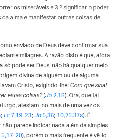
rrer os miseráveis e 3.º significar o poder
 da alma e manifestar outras coisas de
como enviado de Deus deve confirmar sua
diante milagres. A razão disto é que, afora
ausa só pode ser Deus, não há qualquer meio
origem divina de alguém ou de alguma
elavam Cristo, exigindo-lhe:
Com que sinal
er estas coisas?
(
Jo
2,18
). Ora, que tal
maturgo, atestam-no mais de uma vez os
6
;
Lc
7,19-23
;
Jo
5,36
;
10,25.37s
). É
r não parece indicar nada além da simples
;
5,17-20
), porém o mais frequente é vê-lo