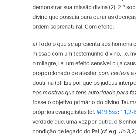
demonstrar sua missão divina (2), 2.º soco
divino que possuía para curar as doenças
ordem sobrenatural. Com efeito:
a
)
Todo o que se apresenta aos homens 
missão com um testemunho divino, i.e. me
o milagre, i.e. um efeito sensível cuja c
proporcionado de atestar
com certeza
a 
doutrina (3). Eis por que os judeus interp
nos mostras que tens autoridade para faz
fosse o objetivo primário do divino Tau
próprios evangelistas (cf.
Mt
9,5ss
;
11,2-
verdade que, uma vez por outra, o Senho
condição de legado do Pai (cf. e.g.
Jo
3,2