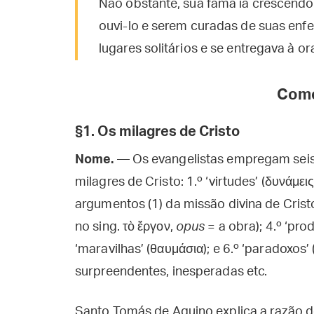
Não obstante, sua fama ia crescendo
ouvi-lo e serem curadas de suas enfe
lugares solitários e se entregava à or
Come
§1. Os milagres de Cristo
Nome.
— Os evangelistas empregam seis v
milagres de Cristo: 1.º ‘virtudes’ (δυνάμει
argumentos (1) da missão divina de Cristo;
no sing. τὸ ἔργον,
opus
= a obra); 4.º ‘prod
‘maravilhas’ (θαυμάσια); e 6.º ‘paradoxos
surpreendentes, inesperadas etc.
Santo Tomás de Aquino explica a razão d