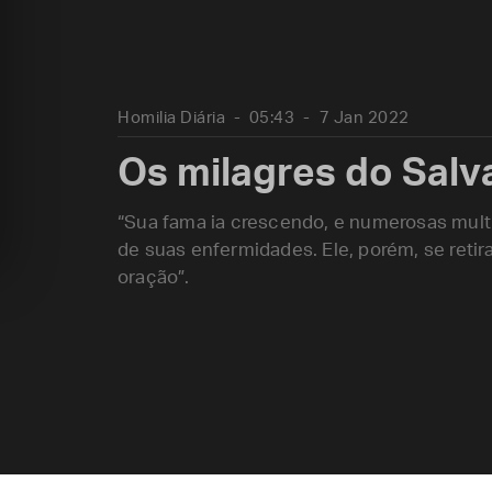
Homilia Diária
05:43
7 Jan 2022
Os milagres do Salv
“Sua fama ia crescendo, e numerosas mult
de suas enfermidades. Ele, porém, se retira
oração”.