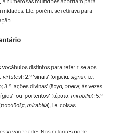
, e numerosas multidões acorriam para
rmidades. Ele, porém, se retirava para
ação.
ntário
ocábulos distintos para referir-se aos
ς,
virtutes
); 2.º ‘sinais’ (σημεῖα,
signa
), i.e.
 3.º ‘ações divinas’ (ἔργα,
opera
; às vezes
ígios’, ou ‘portentos’ (τέρατα,
mirabilia
); 5.º
’ (παράδοξα,
mirabilia
), i.e. coisas
essa variedade: ‘Nos milagres pode