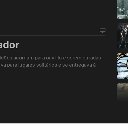
ador
idões acorriam para ouvi-lo e serem curadas
va para lugares solitários e se entregava à