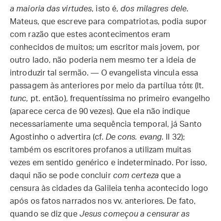
a maioria das virtudes
, isto é,
dos milagres dele
.
Mateus, que escreve para compatriotas, podia supor
com razão que estes acontecimentos eram
conhecidos de muitos; um escritor mais jovem, por
outro lado, não poderia nem mesmo ter a ideia de
introduzir tal sermão. — O evangelista vincula essa
passagem às anteriores por meio da partílua τότε (lt.
tunc
, pt. então), frequentíssima no primeiro evangelho
(aparece cerca de 90 vezes). Que ela não indique
necessariamente uma sequência temporal, já Santo
Agostinho o advertira (cf.
De cons. evang.
II 32);
também os escritores profanos a utilizam muitas
vezes em sentido genérico e indeterminado. Por isso,
daqui não se pode concluir
com certeza
que a
censura às cidades da Galileia tenha acontecido logo
após os fatos narrados nos vv. anteriores. De fato,
quando se diz que
Jesus começou a censurar as