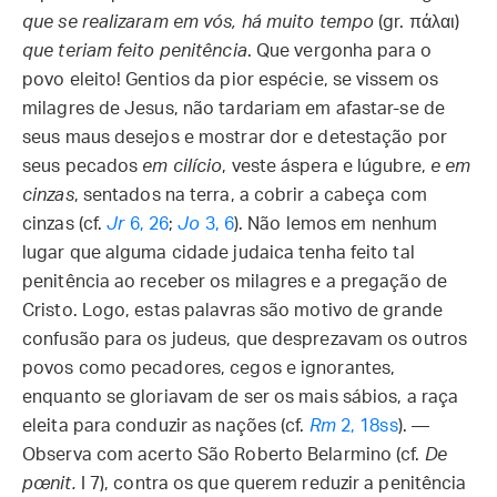
que se realizaram em vós, há muito tempo
(gr. πάλαι)
que teriam feito penitência
. Que vergonha para o
povo eleito! Gentios da pior espécie, se vissem os
milagres de Jesus, não tardariam em afastar-se de
seus maus desejos e mostrar dor e detestação por
seus pecados
em cilício
, veste áspera e lúgubre,
e em
cinzas
, sentados na terra, a cobrir a cabeça com
cinzas (cf.
Jr
6, 26
;
Jo
3, 6
). Não lemos em nenhum
lugar que alguma cidade judaica tenha feito tal
penitência ao receber os milagres e a pregação de
Cristo. Logo, estas palavras são motivo de grande
confusão para os judeus, que desprezavam os outros
povos como pecadores, cegos e ignorantes,
enquanto se gloriavam de ser os mais sábios, a raça
eleita para conduzir as nações (cf.
Rm
2, 18ss
). —
Observa com acerto São Roberto Belarmino (cf.
De
pœnit.
I 7), contra os que querem reduzir a penitência