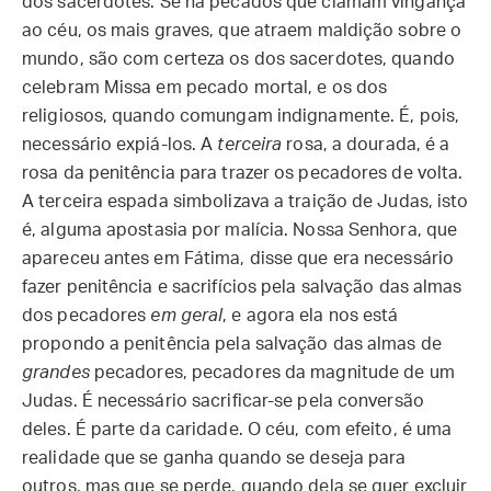
dos sacerdotes. Se há pecados que clamam vingança
ao céu, os mais graves, que atraem maldição sobre o
mundo, são com certeza os dos sacerdotes, quando
celebram Missa em pecado mortal, e os dos
religiosos, quando comungam indignamente. É, pois,
necessário expiá-los. A
terceira
rosa, a dourada, é a
rosa da penitência para trazer os pecadores de volta.
A terceira espada simbolizava a traição de Judas, isto
é, alguma apostasia por malícia. Nossa Senhora, que
apareceu antes em Fátima, disse que era necessário
fazer penitência e sacrifícios pela salvação das almas
dos pecadores
em geral
, e agora ela nos está
propondo a penitência pela salvação das almas de
grandes
pecadores, pecadores da magnitude de um
Judas. É necessário sacrificar-se pela conversão
deles. É parte da caridade. O céu, com efeito, é uma
realidade que se ganha quando se deseja para
outros, mas que se perde, quando dela se quer excluir