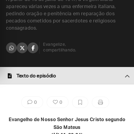
apareceu várias vezes a uma enfermeira italiana,
pedindo oração e penitência em reparação dos
pecados cometidos por sacerdotes e religiosos
consagrados.
Evangelize,
compartilhando.
Texto do episódio
0
0
Evangelho de Nosso Senhor Jesus Cristo segundo
São Mateus