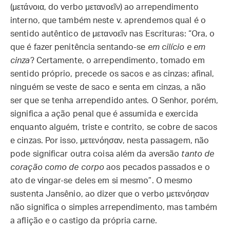
(μετάνοια, do verbo μετανοεῖν) ao arrependimento
interno, que também neste v. aprendemos qual é o
sentido autêntico de μετανοεῖν nas Escrituras: “Ora, o
que é fazer penitência sentando-se
em cilício e em
cinza
? Certamente, o arrependimento, tomado em
sentido próprio, precede os sacos e as cinzas; afinal,
ninguém se veste de saco e senta em cinzas, a não
ser que se tenha arrependido antes. O Senhor, porém,
significa a ação penal que é assumida e exercida
enquanto alguém, triste e contrito, se cobre de sacos
e cinzas. Por isso, μετενόησαν, nesta passagem, não
pode significar outra coisa além da aversão
tanto de
coração como de corpo
aos pecados passados e o
ato de vingar-se deles em si mesmo”. O mesmo
sustenta Jansênio, ao dizer que o verbo μετενόησαν
não significa o simples arrependimento, mas também
a aflição e o castigo da própria carne.