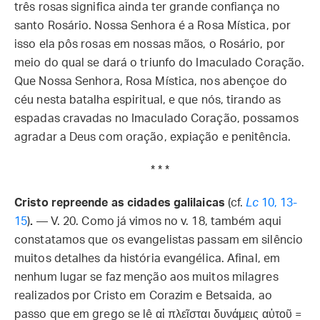
três rosas significa ainda ter grande confiança no
santo Rosário. Nossa Senhora é a Rosa Mística, por
isso ela pôs rosas em nossas mãos, o Rosário, por
meio do qual se dará o triunfo do Imaculado Coração.
Que Nossa Senhora, Rosa Mística, nos abençoe do
céu nesta batalha espiritual, e que nós, tirando as
espadas cravadas no Imaculado Coração, possamos
agradar a Deus com oração, expiação e penitência.
* * *
Cristo repreende as cidades galilaicas
(cf.
Lc
10, 13-
15
)
.
— V. 20. Como já vimos no v. 18, também aqui
constatamos que os evangelistas passam em silêncio
muitos detalhes da história evangélica. Afinal, em
nenhum lugar se faz menção aos muitos milagres
realizados por Cristo em Corazim e Betsaida, ao
passo que em grego se lê αἱ πλεῖσται δυνάμεις αὐτοῦ =