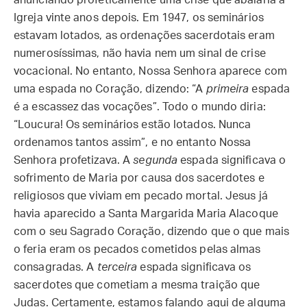
anunciando profeticamente uma crise que abalaria a
Igreja vinte anos depois. Em 1947, os seminários
estavam lotados, as ordenações sacerdotais eram
numerosíssimas, não havia nem um sinal de crise
vocacional. No entanto, Nossa Senhora aparece com
uma espada no Coração, dizendo: “A
primeira
espada
é a escassez das vocações”. Todo o mundo diria:
“Loucura! Os seminários estão lotados. Nunca
ordenamos tantos assim”, e no entanto Nossa
Senhora profetizava. A
segunda
espada significava o
sofrimento de Maria por causa dos sacerdotes e
religiosos que viviam em pecado mortal. Jesus já
havia aparecido a Santa Margarida Maria Alacoque
com o seu Sagrado Coração, dizendo que o que mais
o feria eram os pecados cometidos pelas almas
consagradas. A
terceira
espada significava os
sacerdotes que cometiam a mesma traição que
Judas. Certamente, estamos falando aqui de alguma