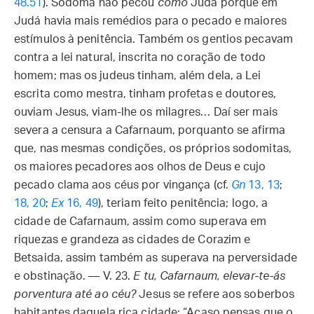
48.51
). Sodoma não pecou
como
Judá porque em
Judá havia mais remédios para o pecado e maiores
estímulos à penitência. Também os gentios pecavam
contra a lei natural, inscrita no coração de todo
homem; mas os judeus tinham, além dela, a Lei
escrita como mestra, tinham profetas e doutores,
ouviam Jesus, viam-lhe os milagres… Daí ser mais
severa a censura a Cafarnaum, porquanto se afirma
que, nas mesmas condições, os próprios sodomitas,
os maiores pecadores aos olhos de Deus e cujo
pecado clama aos céus por vingança (cf.
Gn
13, 13
;
18, 20
;
Ex
16, 49
), teriam feito penitência; logo, a
cidade de Cafarnaum, assim como superava em
riquezas e grandeza as cidades de Corazim e
Betsaida, assim também as superava na perversidade
e obstinação. — V. 23.
E tu, Cafarnaum, elevar-te-ás
porventura até ao céu?
Jesus se refere aos soberbos
habitantes daquela rica cidade: “Acaso pensas que o