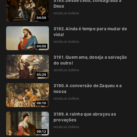
3193. Desde cedo, consagrada a
Deus
HOMILIA DIÁRIA
04:59
3192. Ainda é tempo para mudar de
vida!
HOMILIA DIÁRIA
04:50
3191. Quem ama, deseja a salvação
do outro!
HOMILIA DIÁRIA
05:29
3190. A conversão de Zaqueu e a
nossa
HOMILIA DIÁRIA
06:10
3189. A rainha que abraçou as
provações
HOMILIA DIÁRIA
08:12