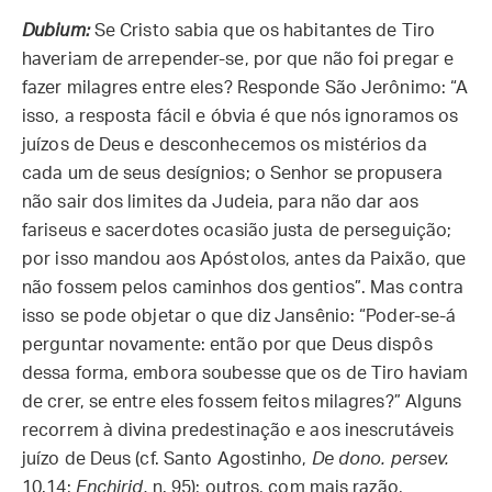
Dubium:
Se Cristo sabia que os habitantes de Tiro
haveriam de arrepender-se, por que não foi pregar e
fazer milagres entre eles? Responde São Jerônimo: “A
isso, a resposta fácil e óbvia é que nós ignoramos os
juízos de Deus e desconhecemos os mistérios da
cada um de seus desígnios; o Senhor se propusera
não sair dos limites da Judeia, para não dar aos
fariseus e sacerdotes ocasião justa de perseguição;
por isso mandou aos Apóstolos, antes da Paixão, que
não fossem pelos caminhos dos gentios”. Mas contra
isso se pode objetar o que diz Jansênio: “Poder-se-á
perguntar novamente: então por que Deus dispôs
dessa forma, embora soubesse que os de Tiro haviam
de crer, se entre eles fossem feitos milagres?” Alguns
recorrem à divina predestinação e aos inescrutáveis
juízo de Deus (cf. Santo Agostinho,
De dono. persev.
10.14;
Enchirid.
n. 95); outros, com mais razão,