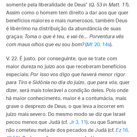
somente pela liberalidade de Deus” (
Q. 53 in Matt. 11
).
Assim como o homem tem direito a dar aos que quer
benefícios maiores e mais numerosos, também Deus
é libérrimo na distribuição da abundância de suas
graças:
Toma o que é teu, e vai-te… Porventura vês
com maus olhos que eu sou bom?
(
Mt
20, 14s
).
V. 22. É justo, por conseguinte, que se trate com
maior dureza no juízo aos que receberam benefícios
especiais:
Por isso vos digo que haverá menor rigor
para Tiro e Sidônia no dia do juízo, que para vós
, quer
dizer, será mais tolerável a condição deles. Pois onde
há maior conhecimento, maior é a contumácia, mais
grave o desprezo de Deus, o que leva a incorrer em
juízo mais severo. Do mesmo modo se diz que Israel
pecou menos que Judá (cf.
Jr
3, 11
), ou que Samaria
não cometeu metade dos pecados de Judá (cf.
Ez
16,