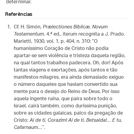
determinar.
Referências
Cf. H. Simón,
Prælectiones Biblicæ. Novum
Testamentum
. 4.ª ed., iterum recognita a J. Prado.
Marietti, 1930, vol. 1, p. 404, n. 310: “O
humaníssimo Coração de Cristo não podia
apartar-se sem violência e tristeza daquela região,
na qual tantos trabalhos padecera. Oh, dor! Após
tantas viagens e exortações, após tantos e tão
manifestos milagres, era ainda demasiado exíguo
o número daqueles que haviam convertido sua
mente para o desejo do Reino de Deus. Por isso
aquela ingente ruína, que paira sobre todo o
Israel, cairá também, como duríssima punição,
sobre as cidades galaicas, palco da pregação de
Cristo:
Ai de ti, Corazim! Ai de ti, Betsaida!… E tu,
Cafarnaum…
”.