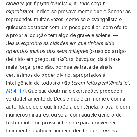
cidades
(gr. ἤρξατο ὀνειδίζειν, lt.
tunc cœpit
exprobrare
), indica-se provavelmente que o Senhor as
repreendeu muitas vezes, como se o evangelista o
quisesse destacar com um peso peculiar; com efeito,
a própria locução tem algo de grave e solene. —
Jesus
exprobra às cidades em que tinham sido
operados muitos dos seus milagres
(o uso do artigo
definido em grego, αἱ πλεῖσται δυνάμεις, dá à frase
mais força; precisão, porque se trata de sinais
certíssimos do poder divino, apropriados à
inteligência de todos)
o não terem feito penitência
(cf.
Mt
4, 17
). Que sua doutrina e exortações procedem
verdadeiramente de Deus e que é em nome e com a
autoridade dele que impõe a penitência, prova-o com
inúmeros milagres, ou seja, com aquele gênero de
testemunho ou prova suficiente para convencer
facilmente qualquer homem, desde que o
queira