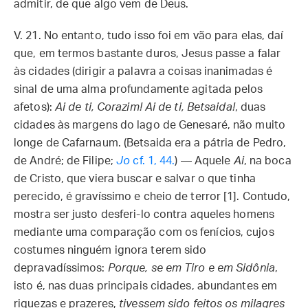
admitir, de que algo vem de Deus.
V. 21. No entanto, tudo isso foi em vão para elas, daí
que, em termos bastante duros, Jesus passe a falar
às cidades (dirigir a palavra a coisas inanimadas é
sinal de uma alma profundamente agitada pelos
afetos):
Ai de ti, Corazim! Ai de ti, Betsaida!
, duas
cidades às margens do lago de Genesaré, não muito
longe de Cafarnaum. (Betsaida era a pátria de Pedro,
de André; de Filipe;
Jo
cf. 1, 44.
) — Aquele
Ai
, na boca
de Cristo, que viera buscar e salvar o que tinha
perecido, é gravíssimo e cheio de terror [1]. Contudo,
mostra ser justo desferi-lo contra aqueles homens
mediante uma comparação com os fenícios, cujos
costumes ninguém ignora terem sido
depravadíssimos:
Porque, se em Tiro e em Sidônia
,
isto é, nas duas principais cidades, abundantes em
riquezas e prazeres,
tivessem sido feitos os milagres