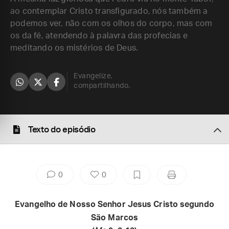
ao contemplar Cristo transfigurado, nós também a
podemos ver, não com os olhos do corpo, mas com
os da fé, atendendo à palavra das profecias e
meditando os mistérios de Deus.
Evangelize,
compartilhando.
Texto do episódio
0
0
Evangelho de Nosso Senhor Jesus Cristo segundo
São Marcos