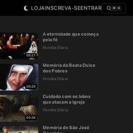
LOJA
INSCREVA-SE
ENTRAR
⌘
K
A eternidade que começa
pela fé
Homilia Diária
05:21
Memória da Beata Dulce
dos Pobres
Homilia Diária
06:20
Cuidado com os lobos
que atacam a Igreja
Homilia Diária
05:28
Memória de São José