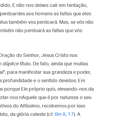
do. E não nos deixes cair em tentação,
s perdoardes aos homens as faltas que eles
céus também vos perdoará. Mas, se vós não
ambém não perdoará as faltas que vós
Oração do Senhor, Jesus Cristo nos
um
dúplice
título. De fato, ainda que muitas
i", para manifestar sua grandeza e poder,
a profundidade e o sentido devidos. Em
us porque Ele próprio quis, elevando-nos da
otar-nos
nAquele que é por natureza o seu
dotivos do Altíssimo, recebemos por isso
to, da glória celeste (cf.
Rm
8, 17
). A