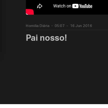
Homilia Diária
05:07
16 Jun 2016
Pai nosso!