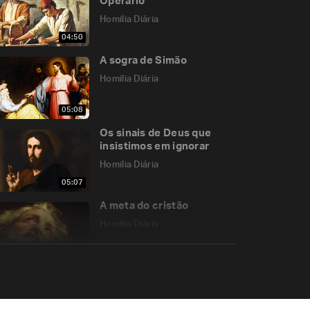
Operário
Homilia Diária
04:50
A sogra de Simão
Homilia Diária
05:08
Os sinais de Deus que
insistimos em ignorar
Homilia Diária
05:07
A meta do cristão
Homilia Diária
06:12
Em que sentido Jesus é o
Caminho?