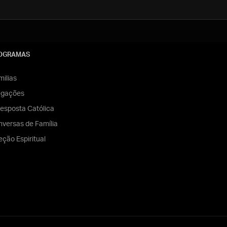
OGRAMAS
ilias
egações
esposta Católica
versas de Família
eção Espiritual