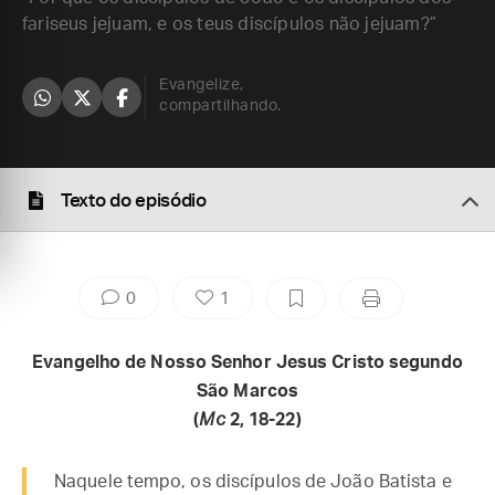
fariseus jejuam, e os teus discípulos não jejuam?”
Evangelize,
compartilhando.
Texto do episódio
0
1
Evangelho de Nosso Senhor Jesus Cristo segundo
São Marcos
(
Mc
2, 18-22)
Naquele tempo, os discípulos de João Batista e