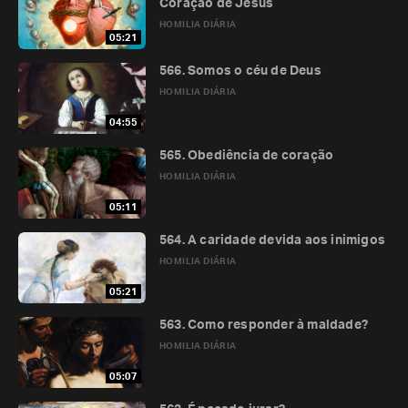
Coração de Jesus
HOMILIA DIÁRIA
05:21
566. Somos o céu de Deus
HOMILIA DIÁRIA
04:55
565. Obediência de coração
HOMILIA DIÁRIA
05:11
564. A caridade devida aos inimigos
HOMILIA DIÁRIA
05:21
563. Como responder à maldade?
HOMILIA DIÁRIA
05:07