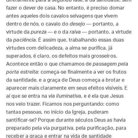
diretamente para a
segunda
fase, a da santidade, sem
fazer o dever de casa. No entanto, é preciso domar
antes aqueles dois cavalos selvagens que vivem
dentro de nós, o cavalo do
desejo
— portanto, a
virtude da
pureza
— e o da
raiva
— portanto, a virtude
da
paciência
. É assim que, trabalhando essas duas
virtudes com delicadeza, a alma se purifica, já
superados, é claro, os defeitos mais grosseiros.
Acontece então o que chamamos de
passagem pela
porta estreita
: começa-se finalmente a ver os frutos
da santidade, e a graça de Deus começa a brotar e
aparecer mais claramente em seus efeitos visíveis. E
aí que se entra na
via iluminativa
, e é ela que Jesus
nos veio trazer. Ficamos nos perguntando: como
tantas pessoas, no início da Igreja, puderam
santificar-se? Porque durante séculos Deus as havia
preparado pela via purgativa, pela purificação, para
receber a graça e entrar na vida de santidade