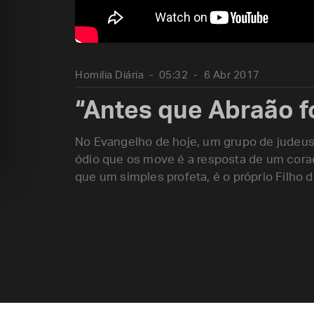
Homilia Diária
05:32
6 Abr 2017
“Antes que Abraão f
No Evangelho de hoje, um grupo de judeus 
ódio que os move é a resposta de um cora
que um simples profeta, é o próprio Filho 