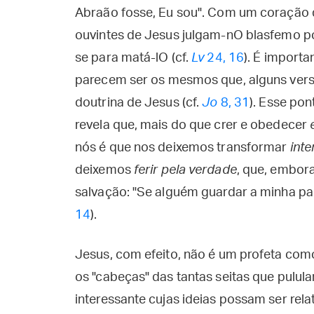
Abraão fosse, Eu sou". Com um coração d
ouvintes de Jesus julgam-nO blasfemo por
se para matá-lO (cf.
Lv
24, 16
). É importa
parecem ser os mesmos que, alguns vers
doutrina de Jesus (cf.
Jo
8, 31
). Esse po
revela que, mais do que crer e obedecer
nós é que nos deixemos transformar
int
deixemos
ferir pela verdade
, que, embor
salvação: "Se alguém guardar a minha pala
14
).
Jesus, com efeito, não é um profeta como
os "cabeças" das tantas seitas que pulu
interessante cujas ideias possam ser rela