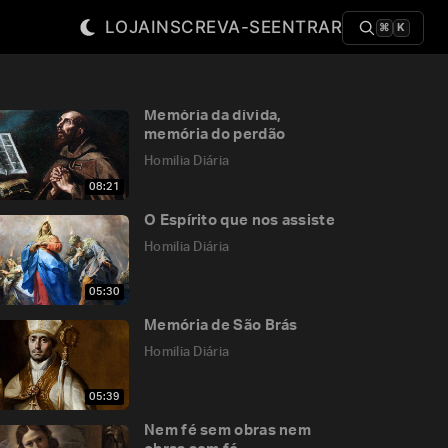
LOJA
INSCREVA-SE
ENTRAR
⌘
K
Memória da dívida,
memória do perdão
Homilia Diária
08:21
O Espírito que nos assiste
Homilia Diária
05:30
Memória de São Brás
Homilia Diária
05:39
Nem fé sem obras nem