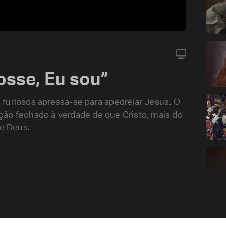
osse, Eu sou”
furiosos apressa-se para apedrejar Jesus. O
ção fechado à verdade de que Cristo, mais do
de Deus.