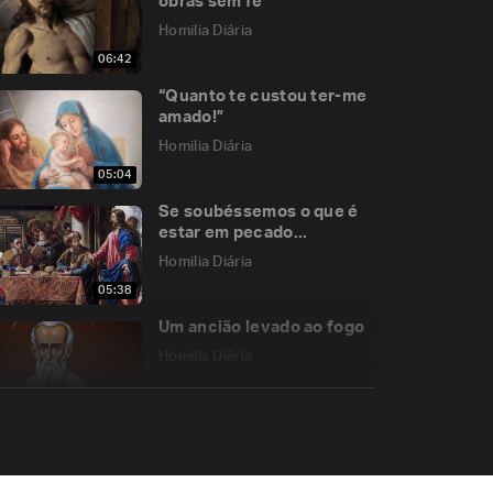
obras sem fé
Homilia Diária
06:42
“Quanto te custou ter-me
amado!”
Homilia Diária
05:04
Se soubéssemos o que é
estar em pecado...
Homilia Diária
05:38
Um ancião levado ao fogo
Homilia Diária
05:20
Como viver as sextas-
feiras da Quaresma?