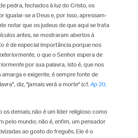
e pedra, fechados à luz do Cristo, os
 igualar-se a Deus e, por isso, apressam-
nte notar que os judeus de que aqui se trata
ículos antes, se mostraram abertos à
nto é de especial importância porque nos
exteriormente
, o que o Senhor espera de
eriormente
por sua palavra, isto é, que nos
a amarga e exigente, é sempre fonte de
vra", diz, "jamais verá a morte" (cf.
Ap
20,
 os demais; não é um líder religioso como
lam pelo mundo; não é, enfim, um pensador
tivizadas ao gosto do freguês. Ele é o