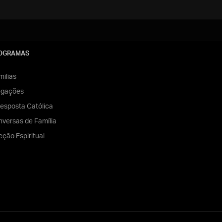
OGRAMAS
ilias
egações
esposta Católica
versas de Família
eção Espiritual