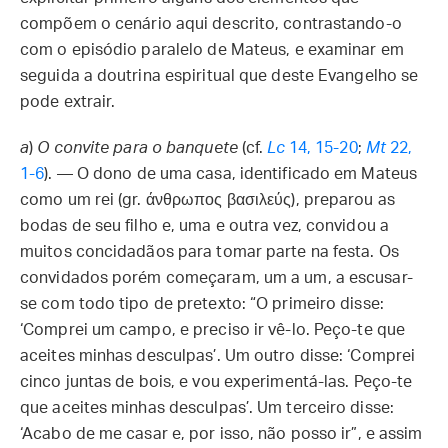
compõem o cenário aqui descrito, contrastando-o
com o episódio paralelo de Mateus, e examinar em
seguida a doutrina espiritual que deste Evangelho se
pode extrair.
a
)
O convite para o banquete
(cf.
Lc
14, 15-20
;
Mt
22,
1-6
). — O dono de uma casa, identificado em Mateus
como um rei (gr. άνθρωπος βασιλεύς), preparou as
bodas de seu filho e, uma e outra vez, convidou a
muitos concidadãos para tomar parte na festa. Os
convidados porém começaram, um a um, a escusar-
se com todo tipo de pretexto: “O primeiro disse:
‘Comprei um campo, e preciso ir vê-lo. Peço-te que
aceites minhas desculpas’. Um outro disse: ‘Comprei
cinco juntas de bois, e vou experimentá-las. Peço-te
que aceites minhas desculpas’. Um terceiro disse:
‘Acabo de me casar e, por isso, não posso ir”, e assim