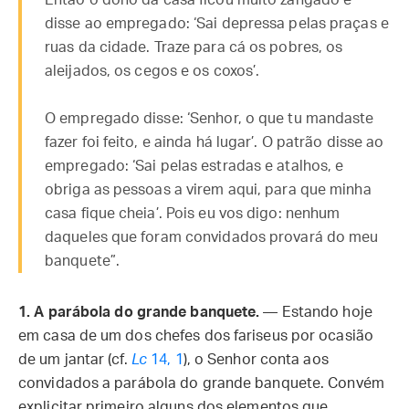
Então o dono da casa ficou muito zangado e
disse ao empregado: ‘Sai depressa pelas praças e
ruas da cidade. Traze para cá os pobres, os
aleijados, os cegos e os coxos’.
O empregado disse: ‘Senhor, o que tu mandaste
fazer foi feito, e ainda há lugar’. O patrão disse ao
empregado: ‘Sai pelas estradas e atalhos, e
obriga as pessoas a virem aqui, para que minha
casa fique cheia’. Pois eu vos digo: nenhum
daqueles que foram convidados provará do meu
banquete”.
1.
A parábola do grande banquete.
— Estando hoje
em casa de um dos chefes dos fariseus por ocasião
de um jantar (cf.
Lc
14, 1
), o Senhor conta aos
convidados a parábola do grande banquete. Convém
explicitar primeiro alguns dos elementos que