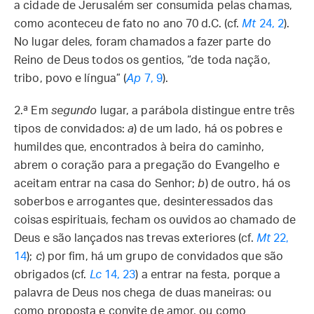
a cidade de Jerusalém ser consumida pelas chamas,
como aconteceu de fato no ano 70 d.C. (cf.
Mt
24, 2
).
No lugar deles, foram chamados a fazer parte do
Reino de Deus todos os gentios, “de toda nação,
tribo, povo e língua” (
Ap
7, 9
).
2.ª
Em
segundo
lugar, a parábola distingue entre três
tipos de convidados:
a
) de um lado, há os pobres e
humildes que, encontrados à beira do caminho,
abrem o coração para a pregação do Evangelho e
aceitam entrar na casa do Senhor;
b
) de outro, há os
soberbos e arrogantes que, desinteressados das
coisas espirituais, fecham os ouvidos ao chamado de
Deus e são lançados nas trevas exteriores (cf.
Mt
22,
14
);
c
) por fim, há um grupo de convidados que são
obrigados (cf.
Lc
14, 23
) a entrar na festa, porque a
palavra de Deus nos chega de duas maneiras: ou
como proposta e convite de amor, ou como