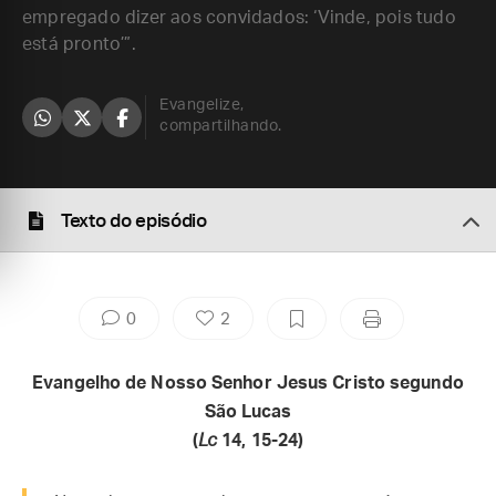
empregado dizer aos convidados: ‘Vinde, pois tudo
está pronto’”.
Evangelize,
compartilhando.
Texto do episódio
0
2
Evangelho de Nosso Senhor Jesus Cristo segundo
São Lucas
(
Lc
14, 15-24)