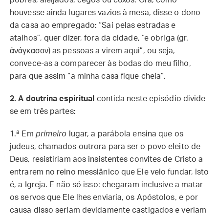
pobres, aleijados, cegos ou coxos. Ora, como
houvesse ainda lugares vazios à mesa, disse o dono
da casa ao empregado: “Sai pelas estradas e
atalhos”, quer dizer, fora da cidade, “e obriga (gr.
ἀνάγκασον) as pessoas a virem aqui”, ou seja,
convece-as a comparecer às bodas do meu filho,
para que assim “a minha casa fique cheia”.
2.
A doutrina espiritual
contida neste episódio divide-
se em três partes:
1.ª
Em
primeiro
lugar, a parábola ensina que os
judeus, chamados outrora para ser o povo eleito de
Deus, resistiriam aos insistentes convites de Cristo a
entrarem no reino messiânico que Ele veio fundar, isto
é, a Igreja. E não só isso: chegaram inclusive a matar
os servos que Ele lhes enviaria, os Apóstolos, e por
causa disso seriam devidamente castigados e veriam