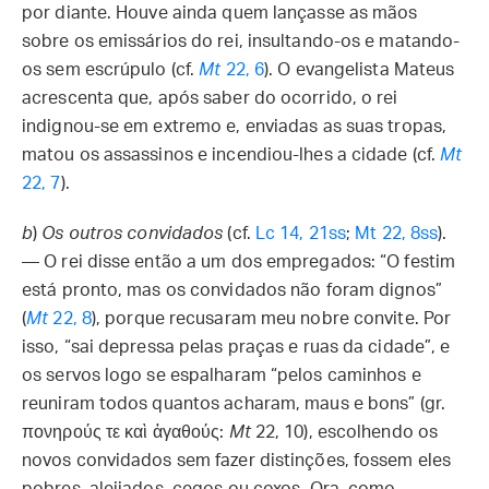
por diante. Houve ainda quem lançasse as mãos
sobre os emissários do rei, insultando-os e matando-
os sem escrúpulo (cf.
Mt
22, 6
). O evangelista Mateus
acrescenta que, após saber do ocorrido, o rei
indignou-se em extremo e, enviadas as suas tropas,
matou os assassinos e incendiou-lhes a cidade (cf.
Mt
22, 7
).
b
)
Os outros convidados
(cf.
Lc 14, 21ss
;
Mt 22, 8ss
).
— O rei disse então a um dos empregados: “O festim
está pronto, mas os convidados não foram dignos”
(
Mt
22, 8
), porque recusaram meu nobre convite. Por
isso, “sai depressa pelas praças e ruas da cidade”, e
os servos logo se espalharam “pelos caminhos e
reuniram todos quantos acharam, maus e bons” (gr.
πονηρούς τε καὶ ἀγαθούς:
Mt
22, 10), escolhendo os
novos convidados sem fazer distinções, fossem eles