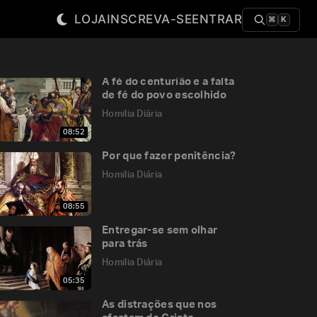
LOJA
INSCREVA-SE
ENTRAR
⌘
K
A fé do centurião e a falta
de fé do povo escolhido
Homilia Diária
08:52
Por que fazer penitência?
Homilia Diária
08:55
Entregar-se sem olhar
para trás
Homilia Diária
05:35
As distrações que nos