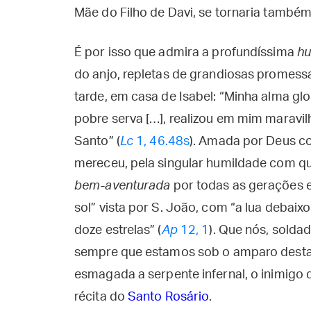
Mãe do Filho de Davi, se tornaria também
É por isso que admira a profundíssima
hu
do anjo, repletas de grandiosas promessa
tarde, em casa de Isabel: “Minha alma glo
pobre serva […], realizou em mim maravi
Santo” (
Lc
1, 46.48s
). Amada por Deus co
mereceu, pela singular humildade com qu
bem-aventurada
por todas as gerações e
sol” vista por S. João, com “a lua debai
doze estrelas” (
Ap
12, 1
). Que nós, solda
sempre que estamos sob o amparo desta R
esmagada a serpente infernal, o inimigo
récita do
Santo Rosário
.