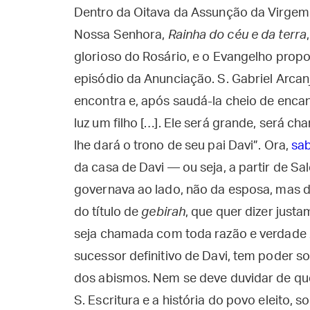
Dentro da Oitava da Assunção da Virgem 
Nossa Senhora,
Rainha do céu e da terra
glorioso do Rosário, e o Evangelho prop
episódio da Anunciação. S. Gabriel Arcan
encontra e, após saudá-la cheio de encan
luz um filho […]. Ele será grande, será c
lhe dará o trono de seu pai Davi”. Ora,
sa
da casa de Davi — ou seja, a partir de Sa
governava ao lado, não da esposa, mas 
do título de
gebirah
, que quer dizer just
seja chamada com toda razão e verdade
sucessor definitivo de Davi, tem poder so
dos abismos. Nem se deve duvidar de que
S. Escritura e a história do povo eleito,