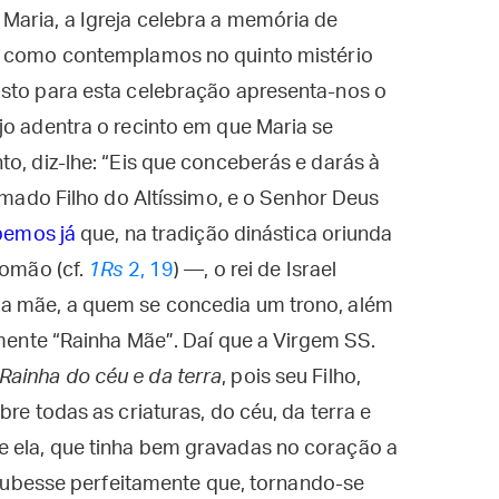
Maria, a Igreja celebra a memória de
, como contemplamos no quinto mistério
osto para esta celebração apresenta-nos o
jo adentra o recinto em que Maria se
to, diz-lhe: “Eis que conceberás e darás à
hamado Filho do Altíssimo, e o Senhor Deus
bemos já
que, na tradição dinástica oriunda
lomão (cf.
1Rs
2, 19
) —, o rei de Israel
da mãe, a quem se concedia um trono, além
amente “Rainha Mãe”. Daí que a Virgem SS.
Rainha do céu e da terra
, pois seu Filho,
bre todas as criaturas, do céu, da terra e
 ela, que tinha bem gravadas no coração a
 soubesse perfeitamente que, tornando-se