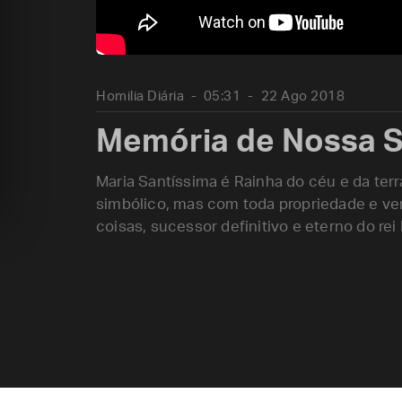
Homilia Diária
05:31
22 Ago 2018
Memória de Nossa S
Maria Santíssima é Rainha do céu e da te
simbólico, mas com toda propriedade e ver
coisas, sucessor definitivo e eterno do rei 