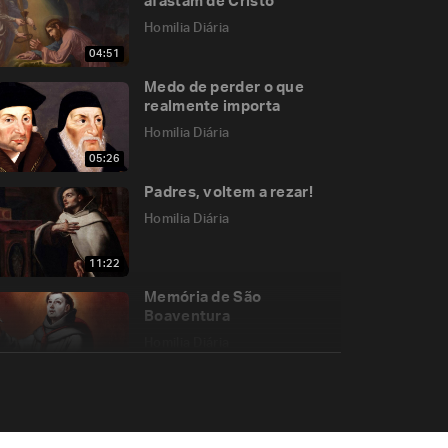
afastam de Cristo
Homilia Diária
04:51
Medo de perder o que
realmente importa
Homilia Diária
05:26
Padres, voltem a rezar!
Homilia Diária
11:22
Memória de São
Boaventura
Homilia Diária
00:00
O tesouro do Céu
Homilia Diária