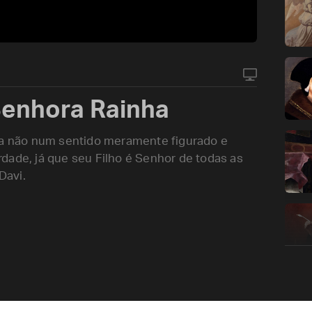
enhora Rainha
rra não num sentido meramente figurado e
dade, já que seu Filho é Senhor de todas as
Davi.