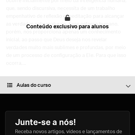
ocorre inicialmente por meio da inteligência humana,
que, sendo discursiva, necessita de um trabalho
empenhativo de reflexão e meditação para alcançar
as verdades sobrenaturais. Esse esforço humano,
Conteúdo exclusivo para alunos
porém, nos proporciona apenas um conhecimento
inicial, ao passo que Deus deseja nos revelar
verdades muito mais sublimes e profundas, por meio
de um processo de configuração a Ele. Para que isso
ocorra,...
Aulas do curso
Junte-se a nós!
Receba novos artigos, vídeos e lançamentos de