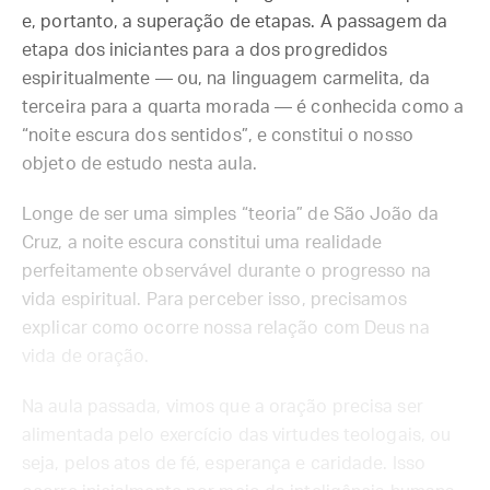
e, portanto, a superação de etapas. A passagem da
etapa dos iniciantes para a dos progredidos
espiritualmente — ou, na linguagem carmelita, da
terceira para a quarta morada — é conhecida como a
“noite escura dos sentidos”, e constitui o nosso
objeto de estudo nesta aula.
Longe de ser uma simples “teoria” de São João da
Cruz, a noite escura constitui uma realidade
perfeitamente observável durante o progresso na
vida espiritual. Para perceber isso, precisamos
explicar como ocorre nossa relação com Deus na
vida de oração.
Na aula passada, vimos que a oração precisa ser
alimentada pelo exercício das virtudes teologais, ou
seja, pelos atos de fé, esperança e caridade. Isso