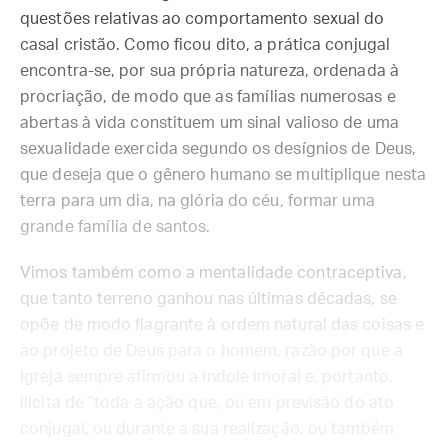
questões relativas ao comportamento sexual do
casal cristão. Como ficou dito, a prática conjugal
encontra-se, por sua própria natureza, ordenada à
procriação, de modo que as famílias numerosas e
abertas à vida constituem um sinal valioso de uma
sexualidade exercida segundo os desígnios de Deus,
que deseja que o gênero humano se multiplique nesta
terra para um dia, na glória do céu, formar uma
grande família de santos.
Vimos também como a mentalidade contraceptiva,
que tanto terreno ganhou nas últimas décadas, se
opõe de modo flagrante à ordem natural das coisas e
ao projeto de Deus para o homem, razão por que a
Igreja sempre afirmou a índole imoral e, portanto,
ilícita de “toda a ação que, ou em previsão do ato
conjugal, ou durante a sua realização, ou também