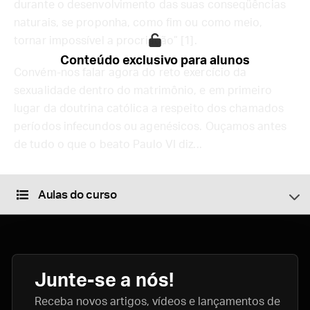
durante o desenvolvimento das suas conseqüências
naturais, se proponha, como fim ou como meio,
tornar impossível a procriação” [1].
Conteúdo exclusivo para alunos
Convém-nos falar agora do reto exercício da
sexualidade dentro do matrimônio, e em primeiro
lugar da doutrina católica a respeito dos chamados
períodos infecundos ou agenésicos. Ouçamos antes
de tudo o que o beato Paulo VI diz...
Aulas do curso
Junte-se a nós!
Receba novos artigos, vídeos e lançamentos de