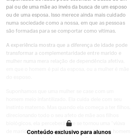
pai ou de uma mãe ao invés da busca de um esposo
ou de uma esposa. Isso merece ainda mais cuidado
numa sociedade como a nossa, em que as pessoas
são formadas para se comportar como vítimas.
A experiência mostra que a diferença de idade pode
transformar a complementaridade entre marido e
mulher numa mera relação de dependência afetiva,
em que o homem é pai da esposa, ou a mulher é mãe
do esposo.
Suponhamos que uma mulher se case com um
homem meio infantilizado. Ela cuida dele com seu
instinto materno. Mas quando ela começa a ter filhos,
direcionando todo o seu afeto de mãe aos filhos
biológicos, ela perceberá que se tornou uma “viúva
de marido vivo”, pois não tem ao seu lado um homem
Conteúdo exclusivo para alunos