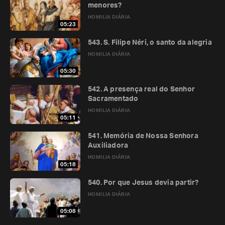
menores?
HOMILIA DIÁRIA
05:23
543. S. Filipe Néri, o santo da alegria
HOMILIA DIÁRIA
05:30
542. A presença real do Senhor
Sacramentado
HOMILIA DIÁRIA
05:11
541. Memória de Nossa Senhora
Auxiliadora
HOMILIA DIÁRIA
05:18
540. Por que Jesus devia partir?
HOMILIA DIÁRIA
05:08