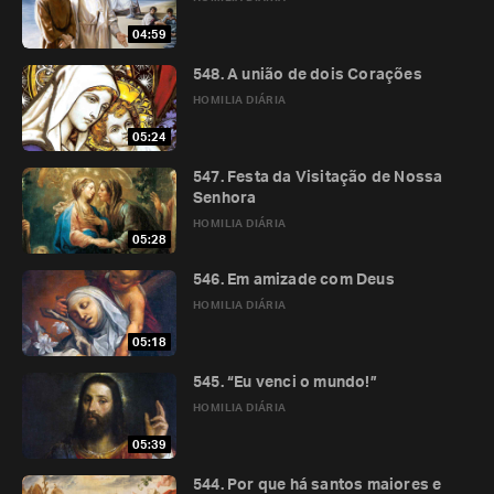
04:59
548. A união de dois Corações
HOMILIA DIÁRIA
05:24
547. Festa da Visitação de Nossa
Senhora
HOMILIA DIÁRIA
05:28
546. Em amizade com Deus
HOMILIA DIÁRIA
05:18
545. “Eu venci o mundo!”
HOMILIA DIÁRIA
05:39
544. Por que há santos maiores e