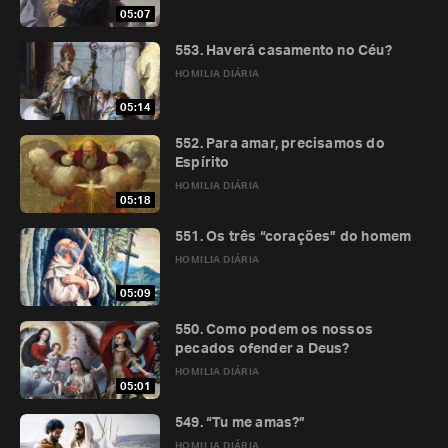
05:07
553. Haverá casamento no Céu?
HOMILIA DIÁRIA
05:14
552. Para amar, precisamos do
Espírito
HOMILIA DIÁRIA
05:18
551. Os três “corações” do homem
HOMILIA DIÁRIA
05:09
550. Como podem os nossos
pecados ofender a Deus?
HOMILIA DIÁRIA
05:01
549. “Tu me amas?”
HOMILIA DIÁRIA