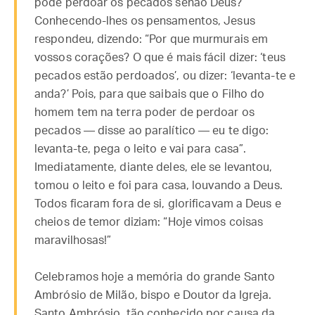
pode perdoar os pecados senão Deus?”
Conhecendo-lhes os pensamentos, Jesus
respondeu, dizendo: “Por que murmurais em
vossos corações? O que é mais fácil dizer: ‘teus
pecados estão perdoados’, ou dizer: ‘levanta-te e
anda?’ Pois, para que saibais que o Filho do
homem tem na terra poder de perdoar os
pecados — disse ao paralítico — eu te digo:
levanta-te, pega o leito e vai para casa”.
Imediatamente, diante deles, ele se levantou,
tomou o leito e foi para casa, louvando a Deus.
Todos ficaram fora de si, glorificavam a Deus e
cheios de temor diziam: “Hoje vimos coisas
maravilhosas!”
Celebramos hoje a memória do grande Santo
Ambrósio de Milão, bispo e Doutor da Igreja.
Santo Ambrósio, tão conhecido por causa da