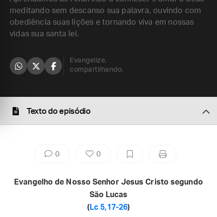
meditando sem descanso sua palavra, ouvindo com
obediência suas lições e tornando viva em nossas
vidas sua santa lei.
Evangelize,
compartilhando.
Texto do episódio
0
0
Evangelho de Nosso Senhor Jesus Cristo segundo
São Lucas
(
Lc 5,17-26
)