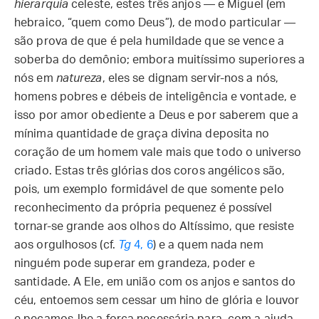
hierarquia
celeste, estes três anjos — e Miguel (em
hebraico, “quem como Deus”), de modo particular —
são prova de que é pela humildade que se vence a
soberba do demônio; embora muitíssimo superiores a
nós em
natureza
, eles se dignam servir-nos a nós,
homens pobres e débeis de inteligência e vontade, e
isso por amor obediente a Deus e por saberem que a
mínima quantidade de graça divina deposita no
coração de um homem vale mais que todo o universo
criado. Estas três glórias dos coros angélicos são,
pois, um exemplo formidável de que somente pelo
reconhecimento da própria pequenez é possível
tornar-se grande aos olhos do Altíssimo, que resiste
aos orgulhosos (cf.
Tg
4, 6
) e a quem nada nem
ninguém pode superar em grandeza, poder e
santidade. A Ele, em união com os anjos e santos do
céu, entoemos sem cessar um hino de glória e louvor