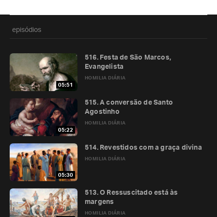
episódios
516. Festa de São Marcos,
Evangelista
HOMILIA DIÁRIA
05:51
515. A conversão de Santo
Agostinho
HOMILIA DIÁRIA
05:22
514. Revestidos com a graça divina
HOMILIA DIÁRIA
05:30
513. O Ressuscitado está às
margens
HOMILIA DIÁRIA