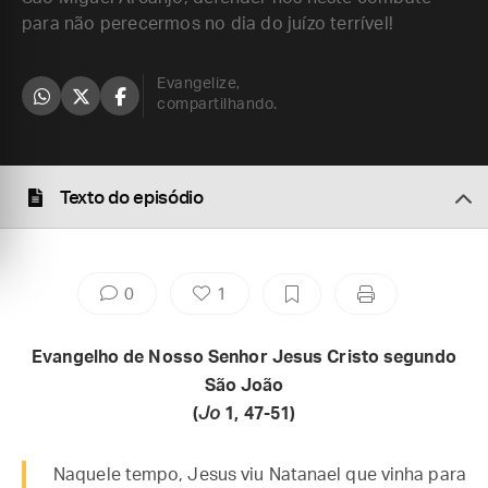
para não perecermos no dia do juízo terrível!
Evangelize,
compartilhando.
Texto do episódio
0
1
Evangelho de Nosso Senhor Jesus Cristo segundo
São João
(
Jo
1, 47-51)
Naquele tempo, Jesus viu Natanael que vinha para