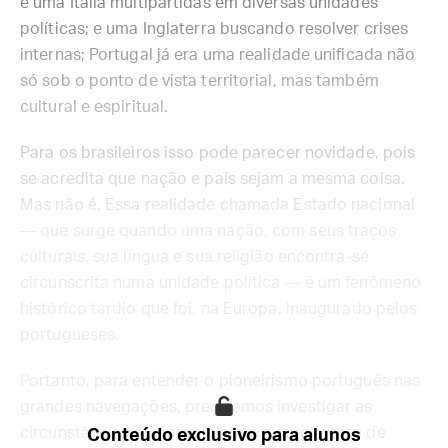
e uma Itália multipartidas em diversas unidades
políticas; e uma Inglaterra buscando resolver crises
internas; Portugal já era uma realidade unificada não
só sob o ponto de vista territorial, mas também
cultural e espiritual.
Para os brasileiros isso pode parecer novidade, pois
se acredita que nação e país sejam a mesma coisa.
Mas não é. Essa realidade chamada Estado nacional
— que surge quando uma nação, com seus traços
culturais, sua língua e sua religião encontra-se
circunscrita numa unidade política — é um fenômeno
histórico tardio que foi, na Europa, inaugurado pelos
portugueses.
Portanto, para entender o pioneirismo português nas
grandes navegações, precisamos investigar as
circunstâncias que propiciaram o surgimento de
Conteúdo exclusivo para alunos