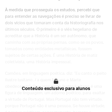
À medida que prosseguia os estudos, percebi que
para entender as navegações é preciso se livrar de
dois vícios que tomaram conta da historiografia nos
últimos séculos. O primeiro é o viés hegeliano de
acreditar que a História é um ser autônomo, que
caminha com as próprias pernas, como se os povos,
tomados como entidades metafísicas, fossem
sujeitos de certas ações. É uma História de matiz
coletivista, uma História impessoal.
Camões, em linguagem poética, diz: “Eu canto o peito
ilustre lusitano, / a quem Netuno e Marte
obedeceram”. Ora, esse peito ilustre lusitano é uma
Conteúdo exclusivo para alunos
figura de linguagem, um adorno poético, para exaltar
a virtude de Portugal. Mas Portugal não tem virtude,
porque Portugal não é uma pessoa. Se houve virtude,